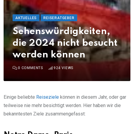
AKTUELLES
REISERATGEBER
Sehenswürdigkeiten,
die 2024 nicht besucht
werden können
0
COMMENTS
924
VIEWS
Einige beliebte
Reiseziele
können in diesem Jahr, oder gar
teilweise nie mehr besichtigt werden. Hier haben wir die
bekanntesten Ziele zusammengefasst: