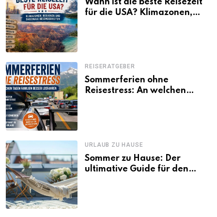
Wann ist die beste Reisezeit
für die USA? Klimazonen,
Regionen und saisonale
Besonderheiten
REISERATGEBER
Sommerferien ohne
Reisestress: An welchen
Tagen Familien besser
losfahren
URLAUB ZU HAUSE
Sommer zu Hause: Der
ultimative Guide für den
Urlaub daheim