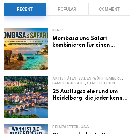
RECENT
POPULAR
COMMENT
KENIA
Mombasa und Safari
kombinieren für einen
abwechslungsreichen Kenia-
Urlaub
,
,
AKTIVITÄTEN
BADEN-WÜRTTEMBERG
,
FAMILIENURLAUB
STÄDTEREISEN
25 Ausflugsziele rund um
Heidelberg, die jeder kennen
sollte
,
REISEWETTER
USA