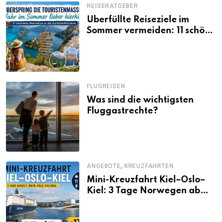
REISERATGEBER
Überfüllte Reiseziele im
Sommer vermeiden: 11 schöne
Alternativen zu Mallorca,
Santorini, Gardasee & Co.
FLUGREISEN
Was sind die wichtigsten
Fluggastrechte?
,
ANGEBOTE
KREUZFAHRTEN
Mini-Kreuzfahrt Kiel–Oslo–
Kiel: 3 Tage Norwegen ab
Kiel erleben