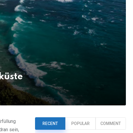
küste
rfüllung
RECENT
POPULAR
COMMENT
dran sein,