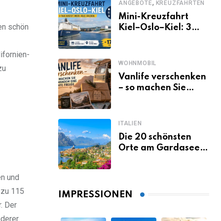
,
ANGEBOTE
KREUZFAHRTEN
Mini-Kreuzfahrt
ien schön
Kiel–Oslo–Kiel: 3
Tage Norwegen ab
Kiel erleben
ifornien-
WOHNMOBIL
zu
Vanlife verschenken
– so machen Sie
jemandem eine
echte Freude
ITALIEN
Die 20 schönsten
Orte am Gardasee,
die du unbedingt
gesehen haben
en und
musst
 zu 115
IMPRESSIONEN
. Der
derer.