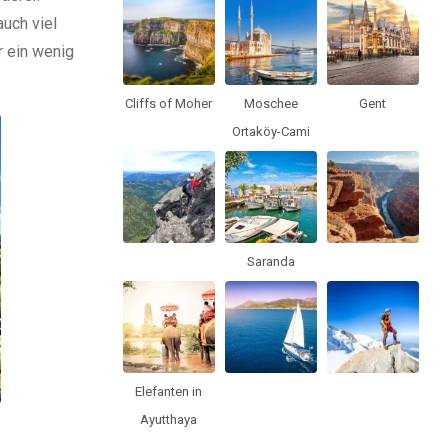
uch viel
r ein wenig
Cliffs of Moher
Moschee
Gent
Ortaköy-Cami
Saranda
Elefanten in
Ayutthaya