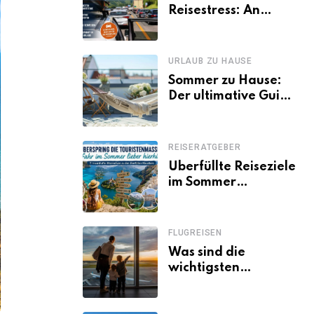
Reisestress: An
welchen Tagen
Familien besser
losfahren
URLAUB ZU HAUSE
Sommer zu Hause:
Der ultimative Guide
für den Urlaub
daheim
REISERATGEBER
Überfüllte Reiseziele
im Sommer
vermeiden: 11
schöne Alternativen
zu Mallorca,
FLUGREISEN
Santorini, Gardasee
Was sind die
& Co.
wichtigsten
Fluggastrechte?