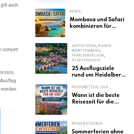
gilt auch
KENIA
Mombasa und Safari
kombinieren für
einen
abwechslungsreichen
,
Kenia-Urlaub
AKTIVITÄTEN
BADEN-
n scheint
,
WÜRTTEMBERG
,
FAMILIENURLAUB
STÄDTEREISEN
25 Ausflugsziele
ncisco,
rund um Heidelberg,
 Ausflug
die jeder kennen
,
REISEWETTER
USA
sollte
 werden.
Wann ist die beste
Reisezeit für die
USA? Klimazonen,
Regionen und
saisonale
REISERATGEBER
Besonderheiten
Sommerferien ohne