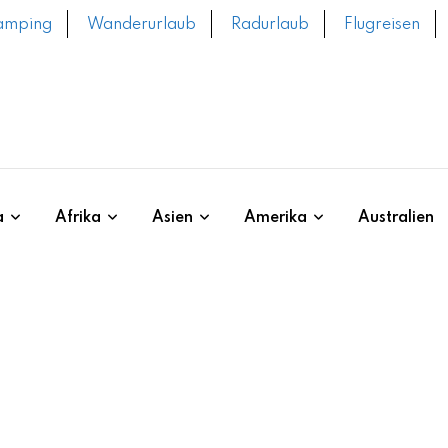
amping
Wanderurlaub
Radurlaub
Flugreisen
a
Afrika
Asien
Amerika
Australien