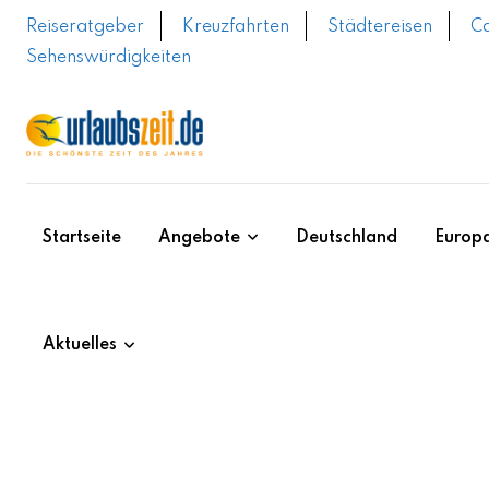
Skip
Reiseratgeber
Kreuzfahrten
Städtereisen
C
to
Sehenswürdigkeiten
content
Startseite
Angebote
Deutschland
Europ
Aktuelles