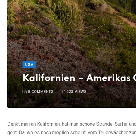
USA
Kalifornien – Amerikas 
0
COMMENTS
1223
VIEWS
Denkt man an Kalifornien, hat man schöne Strände, Surfer und
geht. Da, wo es noch möglich scheint, vom Tellerwäscher zum 