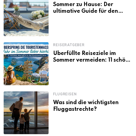
Sommer zu Hause: Der
ultimative Guide für den
Urlaub daheim
REISERATGEBER
Überfüllte Reiseziele im
Sommer vermeiden: 11 schöne
Alternativen zu Mallorca,
Santorini, Gardasee & Co.
FLUGREISEN
Was sind die wichtigsten
Fluggastrechte?