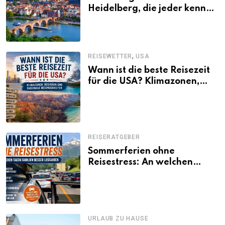
Heidelberg, die jeder kennen
sollte
,
REISEWETTER
USA
Wann ist die beste Reisezeit
für die USA? Klimazonen,
Regionen und saisonale
Besonderheiten
REISERATGEBER
Sommerferien ohne
Reisestress: An welchen
Tagen Familien besser
losfahren
URLAUB ZU HAUSE