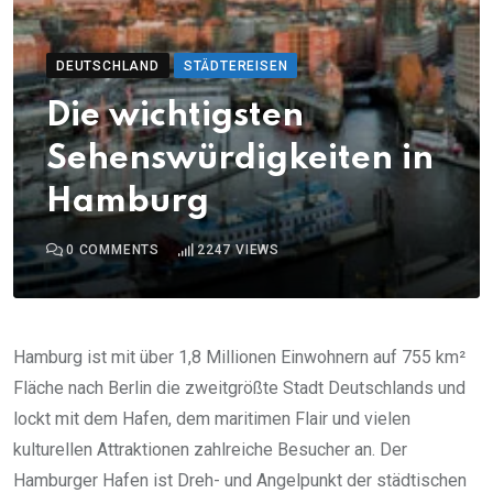
DEUTSCHLAND
STÄDTEREISEN
Die wichtigsten
Sehenswürdigkeiten in
Hamburg
0
COMMENTS
2247
VIEWS
Hamburg ist mit über 1,8 Millionen Einwohnern auf 755 km²
Fläche nach Berlin die zweitgrößte Stadt Deutschlands und
lockt mit dem Hafen, dem maritimen Flair und vielen
kulturellen Attraktionen zahlreiche Besucher an. Der
Hamburger Hafen ist Dreh- und Angelpunkt der städtischen