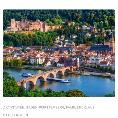
,
,
,
AKTIVITÄTEN
BADEN-WÜRTTEMBERG
FAMILIENURLAUB
STÄDTEREISEN