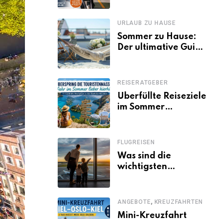
Familien besser
losfahren
URLAUB ZU HAUSE
Sommer zu Hause:
Der ultimative Guide
für den Urlaub
daheim
REISERATGEBER
Überfüllte Reiseziele
im Sommer
vermeiden: 11
schöne Alternativen
zu Mallorca,
FLUGREISEN
Santorini, Gardasee
Was sind die
& Co.
wichtigsten
Fluggastrechte?
,
ANGEBOTE
KREUZFAHRTEN
Mini-Kreuzfahrt