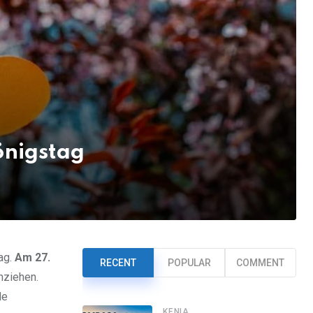
önigstag
ag.
Am 27.
RECENT
POPULAR
COMMENT
nziehen.
de
KENIA