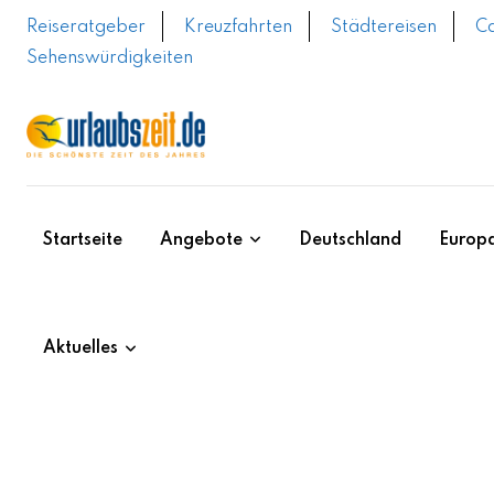
Skip
Reiseratgeber
Kreuzfahrten
Städtereisen
C
to
Sehenswürdigkeiten
content
Startseite
Angebote
Deutschland
Europ
Aktuelles