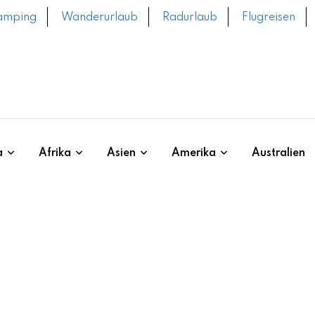
amping
Wanderurlaub
Radurlaub
Flugreisen
a
Afrika
Asien
Amerika
Australien