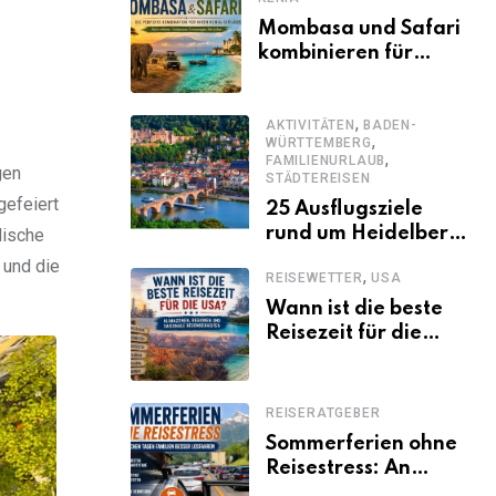
Mombasa und Safari
kombinieren für
einen
abwechslungsreichen
,
Kenia-Urlaub
AKTIVITÄTEN
BADEN-
,
WÜRTTEMBERG
,
FAMILIENURLAUB
gen
STÄDTEREISEN
gefeiert
25 Ausflugsziele
rund um Heidelberg,
dische
die jeder kennen
 und die
,
REISEWETTER
USA
sollte
Wann ist die beste
Reisezeit für die
USA? Klimazonen,
Regionen und
saisonale
REISERATGEBER
Besonderheiten
Sommerferien ohne
Reisestress: An
welchen Tagen