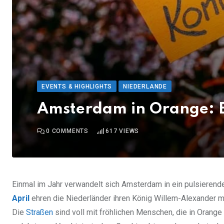
EVENTS & HIGHLIGHTS
NIEDERLANDE
Amsterdam in Orange: Ei
0
COMMENTS
617
VIEWS
Einmal im Jahr verwandelt sich Amsterdam in ein pulsierend
April
ehren die Niederländer ihren König Willem-Alexander m
Die
Straßen
sind voll mit fröhlichen Menschen, die in Oran