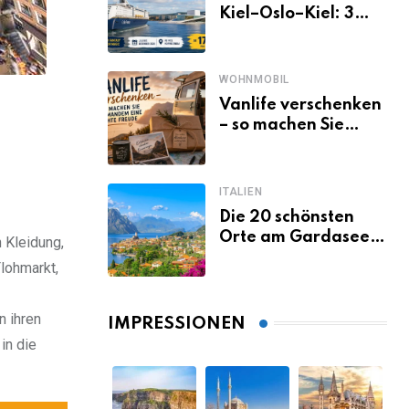
Kiel–Oslo–Kiel: 3
Tage Norwegen ab
Kiel erleben
WOHNMOBIL
Vanlife verschenken
– so machen Sie
jemandem eine
echte Freude
ITALIEN
Die 20 schönsten
Orte am Gardasee,
 Kleidung,
die du unbedingt
Flohmarkt,
gesehen haben
musst
n ihren
IMPRESSIONEN
in die