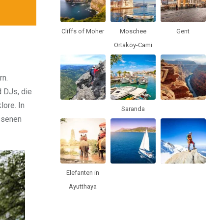
Cliffs of Moher
Moschee
Gent
Ortaköy-Cami
rn.
 DJs, die
lore. In
Saranda
ssenen
Elefanten in
Ayutthaya