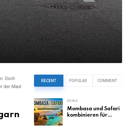
en. Doch
RECENT
POPULAR
COMMENT
er der Maut
KENIA
Mombasa und Safari
ngarn
kombinieren für
einen
abwechslungsreichen