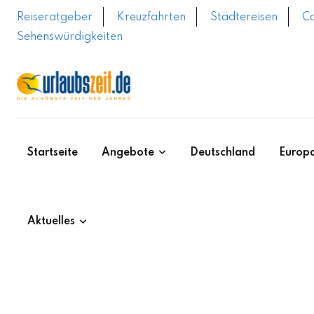
Skip
Reiseratgeber
Kreuzfahrten
Städtereisen
C
to
Sehenswürdigkeiten
content
Startseite
Angebote
Deutschland
Europ
Aktuelles