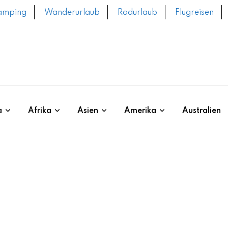
amping
Wanderurlaub
Radurlaub
Flugreisen
a
Afrika
Asien
Amerika
Australien