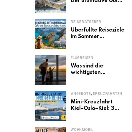
Der ultimative Guide
für den Urlaub
daheim
REISERATGEBER
Überfüllte Reiseziele
im Sommer
vermeiden: 11
schöne Alternativen
zu Mallorca,
FLUGREISEN
Santorini, Gardasee
Was sind die
& Co.
wichtigsten
Fluggastrechte?
,
ANGEBOTE
KREUZFAHRTEN
Mini-Kreuzfahrt
Kiel–Oslo–Kiel: 3
Tage Norwegen ab
Kiel erleben
WOHNMOBIL