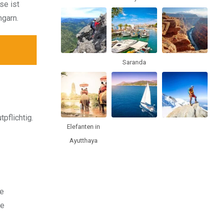
se ist
ngarn.
Saranda
pflichtig.
Elefanten in
Ayutthaya
le
ie