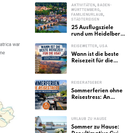
,
Kenia-Urlaub
AKTIVITÄTEN
BADEN-
,
WÜRTTEMBERG
,
FAMILIENURLAUB
STÄDTEREISEN
25 Ausflugsziele
rund um Heidelberg,
die jeder kennen
atrica war
,
REISEWETTER
USA
sollte
ine
Wann ist die beste
Reisezeit für die
USA? Klimazonen,
Regionen und
saisonale
REISERATGEBER
Besonderheiten
Sommerferien ohne
Reisestress: An
welchen Tagen
Familien besser
losfahren
URLAUB ZU HAUSE
Sommer zu Hause: