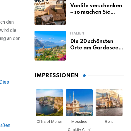
Vanlife verschenken
– so machen Sie
jemandem eine
rch den
echte Freude
wird die
ITALIEN
ung an den
Die 20 schönsten
Orte am Gardasee,
die du unbedingt
gesehen haben
musst
IMPRESSIONEN
Dies
Cliffs of Moher
Moschee
Gent
raßen
Ortaköy-Cami