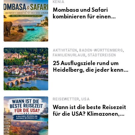
KENIA
Mombasa und Safari
kombinieren für einen
abwechslungsreichen Kenia-
Urlaub
,
,
AKTIVITÄTEN
BADEN-WÜRTTEMBERG
,
FAMILIENURLAUB
STÄDTEREISEN
25 Ausflugsziele rund um
Heidelberg, die jeder kennen
sollte
,
REISEWETTER
USA
Wann ist die beste Reisezeit
für die USA? Klimazonen,
Regionen und saisonale
Besonderheiten