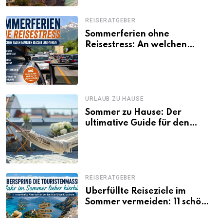
REISERATGEBER
Sommerferien ohne
Reisestress: An welchen
Tagen Familien besser
losfahren
URLAUB ZU HAUSE
Sommer zu Hause: Der
ultimative Guide für den
Urlaub daheim
REISERATGEBER
Überfüllte Reiseziele im
Sommer vermeiden: 11 schöne
Alternativen zu Mallorca,