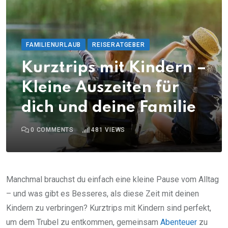
FAMILIENURLAUB
REISERATGEBER
Kurztrips mit Kindern –
Kleine Auszeiten für
dich und deine Familie
0
COMMENTS
481
VIEWS
Manchmal brauchst du einfach eine kleine Pause vom Alltag
– und was gibt es Besseres, als diese Zeit mit deinen
Kindern zu verbringen? Kurztrips mit Kindern sind perfekt,
um dem Trubel zu entkommen, gemeinsam
Abenteuer
zu