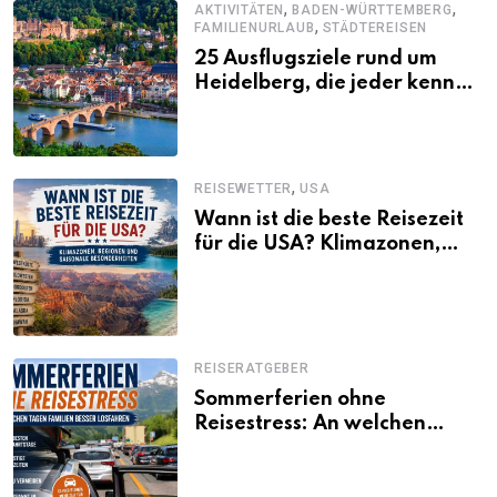
,
,
AKTIVITÄTEN
BADEN-WÜRTTEMBERG
,
FAMILIENURLAUB
STÄDTEREISEN
25 Ausflugsziele rund um
Heidelberg, die jeder kennen
sollte
,
REISEWETTER
USA
Wann ist die beste Reisezeit
für die USA? Klimazonen,
Regionen und saisonale
Besonderheiten
REISERATGEBER
Sommerferien ohne
Reisestress: An welchen
Tagen Familien besser
losfahren