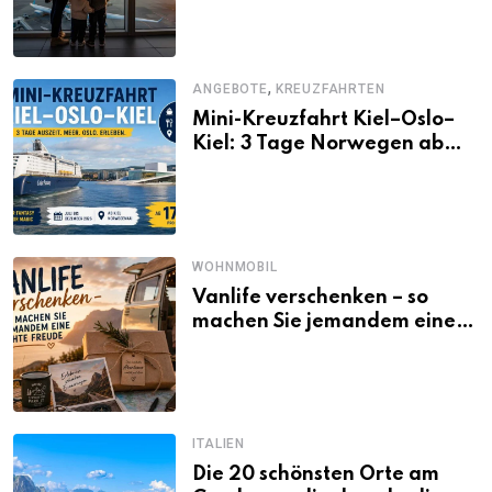
,
ANGEBOTE
KREUZFAHRTEN
Mini-Kreuzfahrt Kiel–Oslo–
Kiel: 3 Tage Norwegen ab
Kiel erleben
WOHNMOBIL
Vanlife verschenken – so
machen Sie jemandem eine
echte Freude
ITALIEN
Die 20 schönsten Orte am