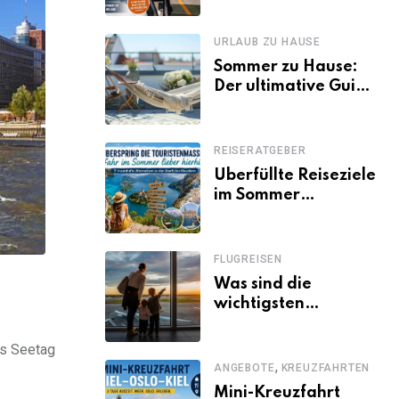
Familien besser
losfahren
URLAUB ZU HAUSE
Sommer zu Hause:
Der ultimative Guide
für den Urlaub
daheim
REISERATGEBER
Überfüllte Reiseziele
im Sommer
vermeiden: 11
schöne Alternativen
zu Mallorca,
FLUGREISEN
Santorini, Gardasee
Was sind die
& Co.
wichtigsten
Fluggastrechte?
us Seetag
,
ANGEBOTE
KREUZFAHRTEN
Mini-Kreuzfahrt