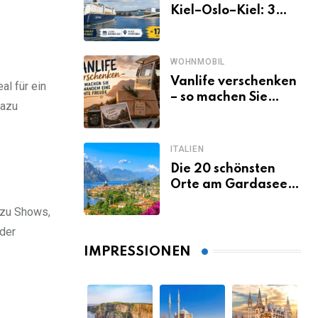
Kiel–Oslo–Kiel: 3
Tage Norwegen ab
Kiel erleben
WOHNMOBIL
Vanlife verschenken
l für ein
– so machen Sie
dazu
jemandem eine
echte Freude
ITALIEN
Die 20 schönsten
Orte am Gardasee,
die du unbedingt
dazu Shows,
gesehen haben
oder
musst
IMPRESSIONEN