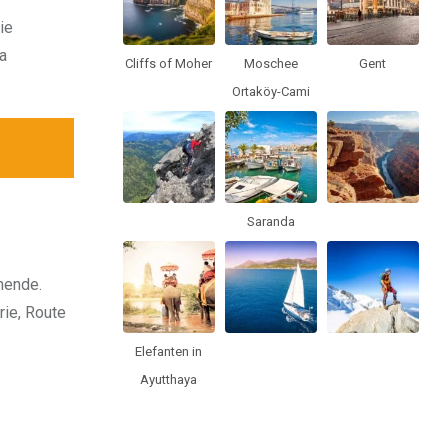
ie
a
Cliffs of Moher
Moschee
Gent
Ortaköy-Cami
Saranda
nende.
rie, Route
Elefanten in
Ayutthaya