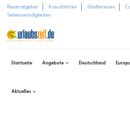
Skip
Reiseratgeber
Kreuzfahrten
Städtereisen
C
to
Sehenswürdigkeiten
content
Startseite
Angebote
Deutschland
Europ
Aktuelles