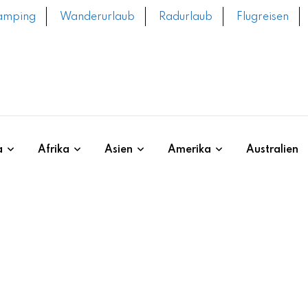
amping
Wanderurlaub
Radurlaub
Flugreisen
a
Afrika
Asien
Amerika
Australien