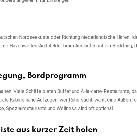
nders angenehm für Einsteiger.
tschen Nordseeküste oder Richtung niederländische Häfen. Idea
e Havenwelten-Architektur beim Auslaufen ist ein Blickfang, 
pflegung, Bordprogramm
alten. Viele Schiffe bieten Buffet und À-la-carte-Restaurants, 
trale Kabine nahe Aufzügen; wer Ruhe sucht, wählt eine Außen- 
, Spezialrestaurants und Wellness sind oft optional.
ste aus kurzer Zeit holen