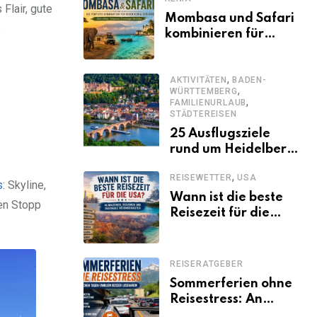
Flair, gute
Mombasa und Safari
e
kombinieren für
einen
abwechslungsreichen
,
Kenia-Urlaub
AKTIVITÄTEN
BADEN-
,
WÜRTTEMBERG
,
FAMILIENURLAUB
STÄDTEREISEN
25 Ausflugsziele
rund um Heidelberg,
die jeder kennen
,
REISEWETTER
USA
sollte
s
: Skyline,
Wann ist die beste
zen Stopp
Reisezeit für die
USA? Klimazonen,
Regionen und
saisonale
REISERATGEBER
Besonderheiten
Sommerferien ohne
Reisestress: An
welchen Tagen