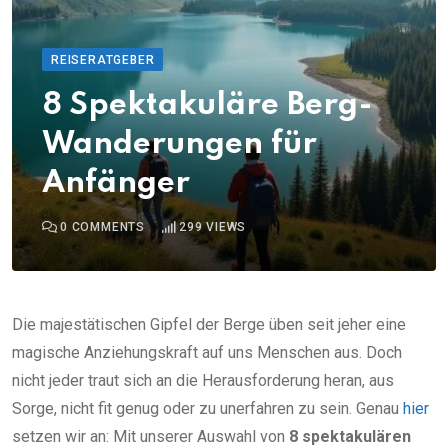
REISERATGEBER
8 Spektakuläre Berg-
Wanderungen für
Anfänger
0
COMMENTS
299
VIEWS
Die majestätischen Gipfel der Berge üben seit jeher eine
magische Anziehungskraft auf uns Menschen aus. Doch
nicht jeder traut sich an die Herausforderung heran, aus
Sorge, nicht fit genug oder zu unerfahren zu sein. Genau
hier
setzen wir an: Mit unserer Auswahl von
8 spektakulären