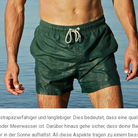
trapazierfähiger und langlebiger. Dies bedeutet, dass eine quali
 oder Meerwasser ist. Darüber hinaus gehe sicher, dass deine 
r in der Sonne aufhältst. All diese Aspekte tragen zu einem bes