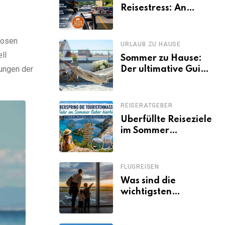
Reisestress: An
welchen Tagen
Familien besser
hosen
losfahren
URLAUB ZU HAUSE
ll
Sommer zu Hause:
zungen der
Der ultimative Guide
für den Urlaub
daheim
REISERATGEBER
Überfüllte Reiseziele
im Sommer
vermeiden: 11
schöne Alternativen
zu Mallorca,
FLUGREISEN
Santorini, Gardasee
Was sind die
& Co.
wichtigsten
Fluggastrechte?