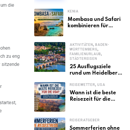
 um die
KENIA
Mombasa und Safari
kombinieren für
einen
abwechslungsreichen
,
Kenia-Urlaub
AKTIVITÄTEN
BADEN-
hohen
,
WÜRTTEMBERG
,
FAMILIENURLAUB
och zu eng
STÄDTEREISEN
r sitzende
25 Ausflugsziele
rund um Heidelberg,
die jeder kennen
,
REISEWETTER
USA
sollte
r
Wann ist die beste
Reisezeit für die
tartest,
USA? Klimazonen,
e
Regionen und
saisonale
REISERATGEBER
Besonderheiten
Sommerferien ohne