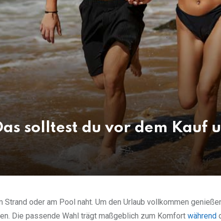
as solltest du vor dem Kauf 
 Strand oder am Pool naht. Um den Urlaub vollkommen genieße
haben. Die passende Wahl trägt maßgeblich zum Komfort
während
d