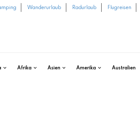
amping
Wanderurlaub
Radurlaub
Flugreisen
a
Afrika
Asien
Amerika
Australien