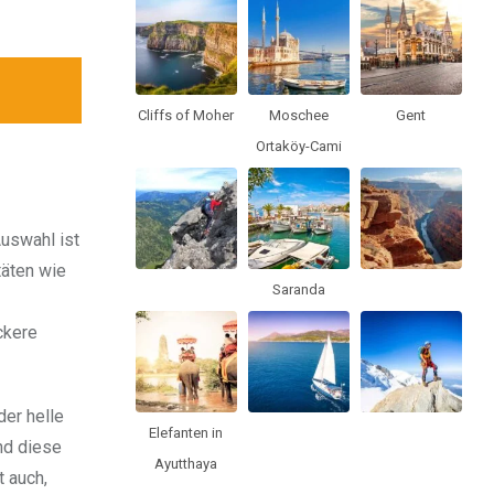
Cliffs of Moher
Moschee
Gent
Ortaköy-Cami
Auswahl ist
täten wie
Saranda
ckere
der helle
Elefanten in
nd diese
Ayutthaya
t auch,