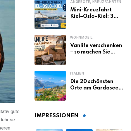
,
ANGEBOTE
KREUZFAHRTEN
Mini-Kreuzfahrt
Kiel–Oslo–Kiel: 3
Tage Norwegen ab
Kiel erleben
WOHNMOBIL
Vanlife verschenken
– so machen Sie
jemandem eine
echte Freude
ITALIEN
Die 20 schönsten
Orte am Gardasee,
die du unbedingt
gesehen haben
musst
tativ gute
IMPRESSIONEN
Badehose
seren