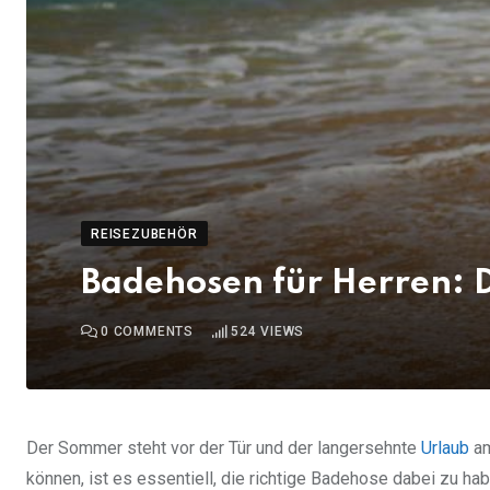
REISEZUBEHÖR
Badehosen für Herren: D
0
COMMENTS
524
VIEWS
Der Sommer steht vor der Tür und der langersehnte
Urlaub
am
können, ist es essentiell, die richtige Badehose dabei zu 