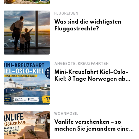
FLUGREISEN
Was sind die wichtigsten
Fluggastrechte?
,
ANGEBOTE
KREUZFAHRTEN
Mini-Kreuzfahrt Kiel–Oslo–
Kiel: 3 Tage Norwegen ab
Kiel erleben
WOHNMOBIL
Vanlife verschenken – so
machen Sie jemandem eine
echte Freude