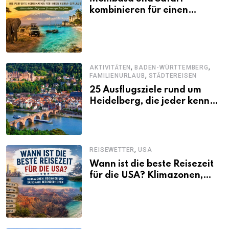
kombinieren für einen
abwechslungsreichen Kenia-
Urlaub
,
,
AKTIVITÄTEN
BADEN-WÜRTTEMBERG
,
FAMILIENURLAUB
STÄDTEREISEN
25 Ausflugsziele rund um
Heidelberg, die jeder kennen
sollte
,
REISEWETTER
USA
Wann ist die beste Reisezeit
für die USA? Klimazonen,
Regionen und saisonale
Besonderheiten