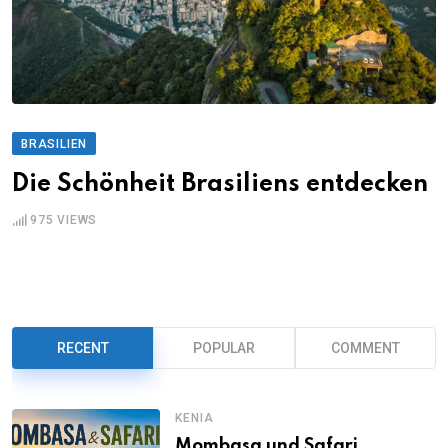
BRASILIEN
Die Schönheit Brasiliens entdecken
975
VIEWS
RECENT
POPULAR
COMMENT
KENIA
Mombasa und Safari