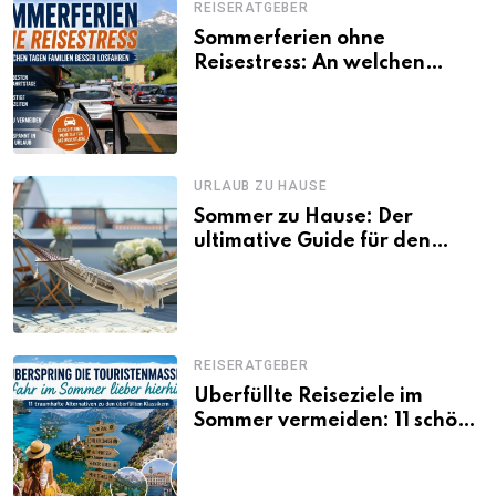
REISERATGEBER
Sommerferien ohne
Reisestress: An welchen
Tagen Familien besser
losfahren
URLAUB ZU HAUSE
Sommer zu Hause: Der
ultimative Guide für den
Urlaub daheim
REISERATGEBER
Überfüllte Reiseziele im
Sommer vermeiden: 11 schöne
Alternativen zu Mallorca,
Santorini, Gardasee & Co.