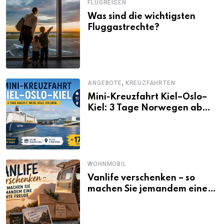
FLUGREISEN
Was sind die wichtigsten
Fluggastrechte?
,
ANGEBOTE
KREUZFAHRTEN
Mini-Kreuzfahrt Kiel–Oslo–
Kiel: 3 Tage Norwegen ab
Kiel erleben
WOHNMOBIL
Vanlife verschenken – so
machen Sie jemandem eine
echte Freude