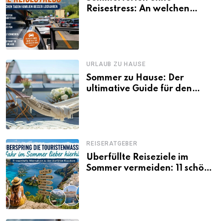
Reisestress: An welchen
Tagen Familien besser
losfahren
URLAUB ZU HAUSE
Sommer zu Hause: Der
ultimative Guide für den
Urlaub daheim
REISERATGEBER
Überfüllte Reiseziele im
Sommer vermeiden: 11 schöne
Alternativen zu Mallorca,
Santorini, Gardasee & Co.