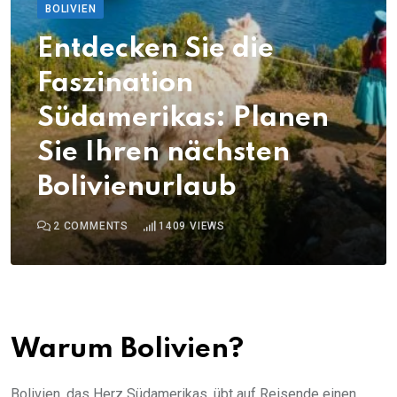
BOLIVIEN
Entdecken Sie die
Faszination
Südamerikas: Planen
Sie Ihren nächsten
Bolivienurlaub
2
COMMENTS
1409
VIEWS
Warum Bolivien?
Bolivien, das Herz Südamerikas, übt auf Reisende einen