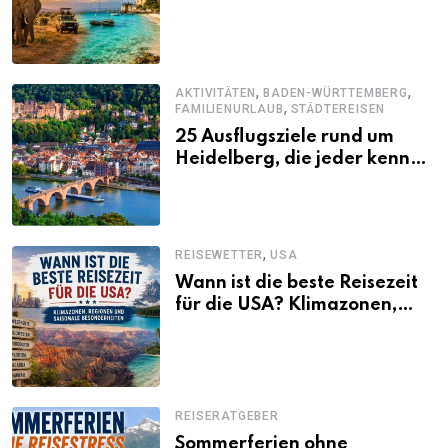
abwechslungsreichen Kenia-
Urlaub
,
,
AKTIVITÄTEN
BADEN-WÜRTTEMBERG
,
FAMILIENURLAUB
STÄDTEREISEN
25 Ausflugsziele rund um
Heidelberg, die jeder kennen
sollte
,
REISEWETTER
USA
Wann ist die beste Reisezeit
für die USA? Klimazonen,
Regionen und saisonale
Besonderheiten
REISERATGEBER
Sommerferien ohne