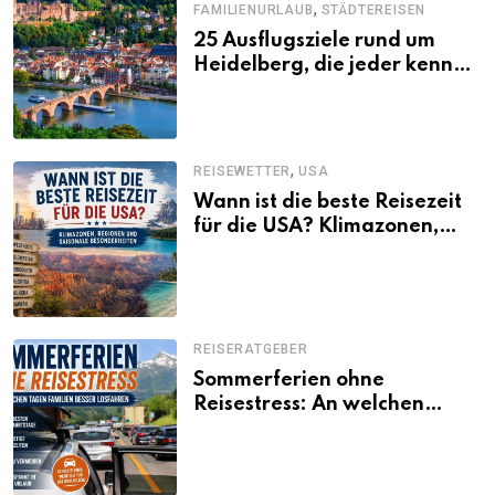
,
FAMILIENURLAUB
STÄDTEREISEN
25 Ausflugsziele rund um
Heidelberg, die jeder kennen
sollte
,
REISEWETTER
USA
Wann ist die beste Reisezeit
für die USA? Klimazonen,
Regionen und saisonale
Besonderheiten
REISERATGEBER
Sommerferien ohne
Reisestress: An welchen
Tagen Familien besser
losfahren