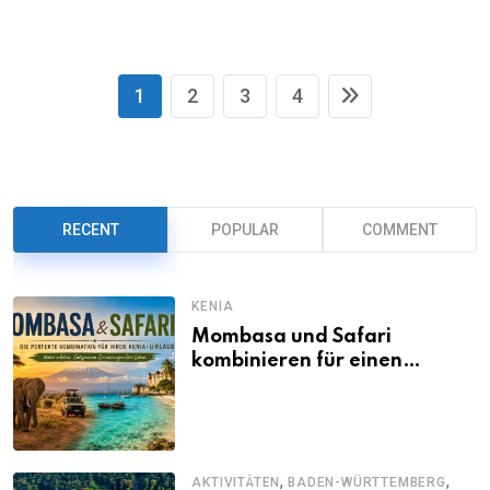
1
2
3
4
RECENT
POPULAR
COMMENT
KENIA
Mombasa und Safari
kombinieren für einen
abwechslungsreichen Kenia-
Urlaub
,
,
AKTIVITÄTEN
BADEN-WÜRTTEMBERG