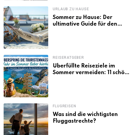
URLAUB ZU HAUSE
Sommer zu Hause: Der
ultimative Guide für den
Urlaub daheim
REISERATGEBER
Überfüllte Reiseziele im
Sommer vermeiden: 11 schöne
Alternativen zu Mallorca,
Santorini, Gardasee & Co.
FLUGREISEN
Was sind die wichtigsten
Fluggastrechte?