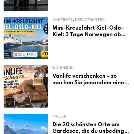
,
ANGEBOTE
KREUZFAHRTEN
Mini-Kreuzfahrt Kiel–Oslo–
Kiel: 3 Tage Norwegen ab
Kiel erleben
WOHNMOBIL
Vanlife verschenken – so
machen Sie jemandem eine
echte Freude
ITALIEN
Die 20 schönsten Orte am
Gardasee, die du unbedingt