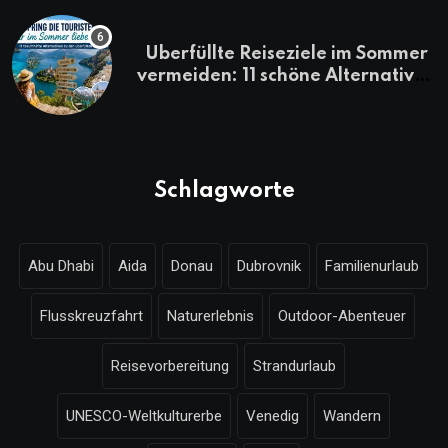
Überfüllte Reiseziele im Sommer
vermeiden: 11 schöne Alternativen
zu Mallorca, Santorini, Gardasee
& Co.
Schlagworte
Abu Dhabi
Aida
Donau
Dubrovnik
Familienurlaub
Flusskreuzfahrt
Naturerlebnis
Outdoor-Abenteuer
Reisevorbereitung
Strandurlaub
UNESCO-Weltkulturerbe
Venedig
Wandern