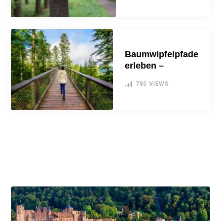
Baumwipfelpfade
erleben –
785
VIEWS