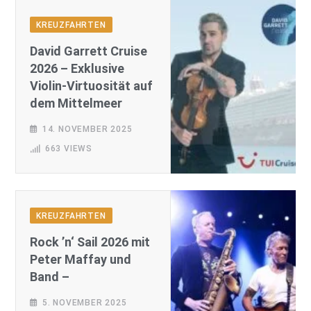
KREUZFAHRTEN
David Garrett Cruise
2026 – Exklusive
Violin-Virtuosität auf
dem Mittelmeer
14.
NOVEMBER
2025
663
VIEWS
KREUZFAHRTEN
Rock ’n‘ Sail 2026 mit
Peter Maffay und
Band –
5. NOVEMBER 2025