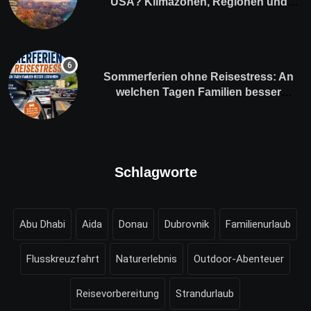
USA? Klimazonen, Regionen und
saisonale Besonderheiten
Sommerferien ohne Reisestress: An
welchen Tagen Familien besser
losfahren
Schlagworte
Abu Dhabi
Aida
Donau
Dubrovnik
Familienurlaub
Flusskreuzfahrt
Naturerlebnis
Outdoor-Abenteuer
Reisevorbereitung
Strandurlaub