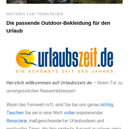
KENIA
Mombasa und Safari kombinieren für einen
abwechslungsreichen Kenia-Urlaub
Herzlich willkommen auf Urlaubszeit.de
– Ihrem Tor zu
unvergesslichen Reiseerlebnissen!
Wenn das Fernweh ruft, sind Sie bei uns genau
richtig
.
Tauchen
Sie ein in eine Welt
voller
inspirierender
Reiseziele
, maßgeschneiderter Urlaubsideen und
wertvoller Tipps, die Ihre nächste Auszeit zu etwas ganz