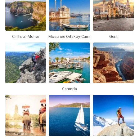
Cliffs of Moher
Moschee Ortaköy-Cami
Gent
Saranda