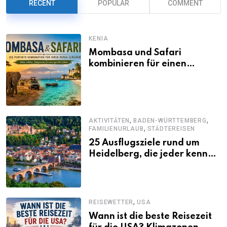
RECENT
POPULAR
COMMENT
KENIA
Mombasa und Safari
kombinieren für einen
abwechslungsreichen Kenia-
Urlaub
,
,
AKTIVITÄTEN
BADEN-WÜRTTEMBERG
,
FAMILIENURLAUB
STÄDTEREISEN
25 Ausflugsziele rund um
Heidelberg, die jeder kennen
sollte
,
REISEWETTER
USA
Wann ist die beste Reisezeit