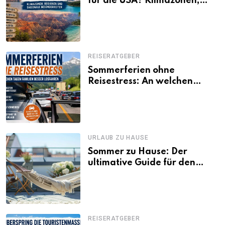
für die USA? Klimazonen,
Regionen und saisonale
Besonderheiten
REISERATGEBER
Sommerferien ohne
Reisestress: An welchen
Tagen Familien besser
losfahren
URLAUB ZU HAUSE
Sommer zu Hause: Der
ultimative Guide für den
Urlaub daheim
REISERATGEBER