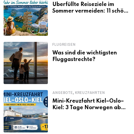
Überfüllte Reiseziele im
Sommer vermeiden: 11 schöne
Alternativen zu Mallorca,
Santorini, Gardasee & Co.
FLUGREISEN
Was sind die wichtigsten
Fluggastrechte?
,
ANGEBOTE
KREUZFAHRTEN
Mini-Kreuzfahrt Kiel–Oslo–
Kiel: 3 Tage Norwegen ab
Kiel erleben