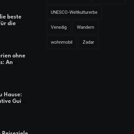
UNESCO-Weltkulturerbe
die beste
für die
Venedig
Wandern
mazonen,
 und
wohnmobil
Zadar
heiten
rien ohne
s: An
Tagen
besser
u Hause:
ative Guide
rlaub
 Reiseziele