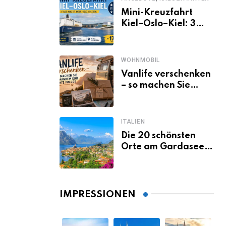
Mini-Kreuzfahrt
Kiel–Oslo–Kiel: 3
Tage Norwegen ab
Kiel erleben
WOHNMOBIL
Vanlife verschenken
– so machen Sie
jemandem eine
echte Freude
ITALIEN
Die 20 schönsten
Orte am Gardasee,
die du unbedingt
gesehen haben
musst
IMPRESSIONEN