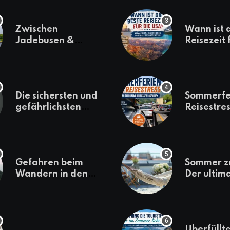
Zwischen
Wann ist 
Jadebusen &
Reisezeit 
Marineflair –
USA? Kli
Wilhelmshaven
Regionen
erkunden
saisonale
Besonder
Die sichersten und
Sommerfe
gefährlichsten
Reisestres
Reiseziele 2022
welchen 
Familien 
losfahren
Gefahren beim
Sommer z
Wandern in den
Der ultim
Bergen – das macht
für den U
es gefährlich
daheim
Überfüllte