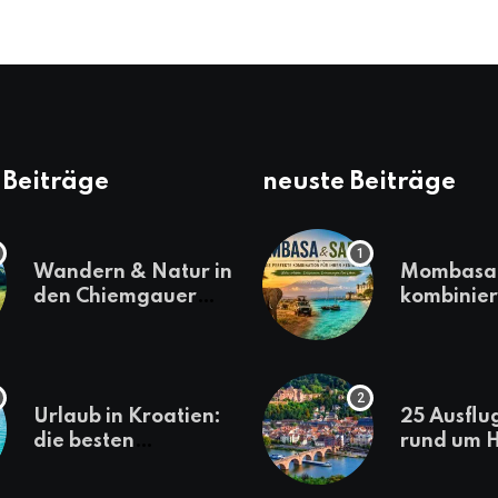
 Beiträge
neuste Beiträge
Wandern & Natur in
Mombasa 
den Chiemgauer
kombinier
Alpen
einen
abwechsl
Kenia-Ur
Urlaub in Kroatien:
25 Ausflu
die besten
rund um H
Reiseziele
die jeder
sollte