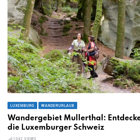
LUXEMBURG
WANDERURLAUB
Wandergebiet Mullerthal: Entdeck
die Luxemburger Schweiz
1042
VIEWS