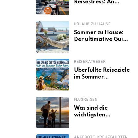
Reisestress: An
welchen Tagen
Familien besser
losfahren
URLAUB ZU HAUSE
Sommer zu Hause:
Der ultimative Guide
für den Urlaub
daheim
REISERATGEBER
Überfüllte Reiseziele
im Sommer
vermeiden: 11
schöne Alternativen
zu Mallorca,
FLUGREISEN
Santorini, Gardasee
Was sind die
& Co.
wichtigsten
Fluggastrechte?
,
ANGEBOTE
KREUZFAHRTEN