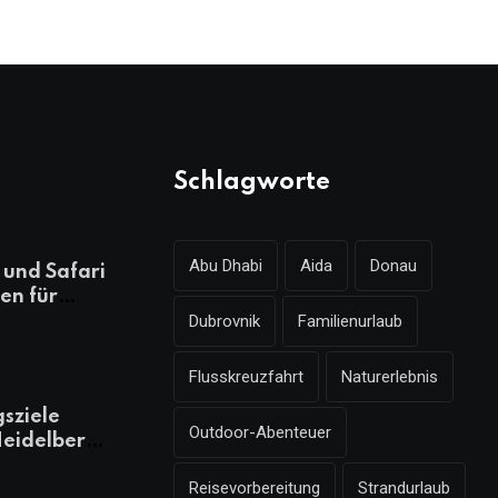
Schlagworte
Abu Dhabi
Aida
Donau
und Safari
en für
Dubrovnik
Familienurlaub
ungsreichen
laub
Flusskreuzfahrt
Naturerlebnis
gsziele
Outdoor-Abenteuer
eidelberg,
 kennen
Reisevorbereitung
Strandurlaub