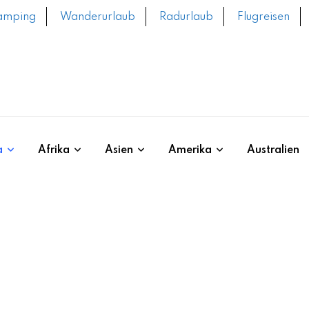
amping
Wanderurlaub
Radurlaub
Flugreisen
a
Afrika
Asien
Amerika
Australien