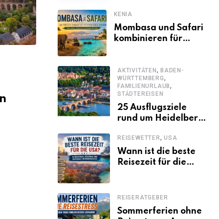
KENIA
Mombasa und Safari
kombinieren für
einen
abwechslungsreichen
,
Kenia-Urlaub
AKTIVITÄTEN
BADEN-
,
WÜRTTEMBERG
,
FAMILIENURLAUB
STÄDTEREISEN
n
25 Ausflugsziele
rund um Heidelberg,
die jeder kennen
,
REISEWETTER
USA
sollte
Wann ist die beste
Reisezeit für die
USA? Klimazonen,
Regionen und
saisonale
REISERATGEBER
Besonderheiten
Sommerferien ohne