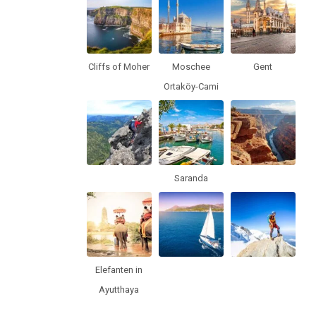
Cliffs of Moher
Moschee
Gent
Ortaköy-Cami
Saranda
Elefanten in
Ayutthaya