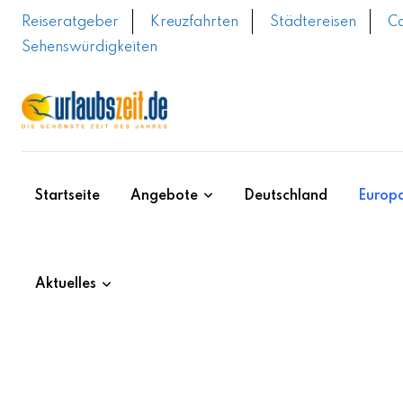
Skip
Reiseratgeber
Kreuzfahrten
Städtereisen
C
to
Sehenswürdigkeiten
content
Startseite
Angebote
Deutschland
Europ
Aktuelles