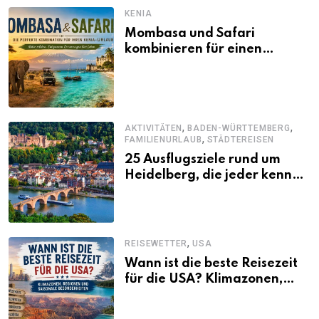
KENIA
Mombasa und Safari
kombinieren für einen
abwechslungsreichen Kenia-
Urlaub
,
,
AKTIVITÄTEN
BADEN-WÜRTTEMBERG
,
FAMILIENURLAUB
STÄDTEREISEN
25 Ausflugsziele rund um
Heidelberg, die jeder kennen
sollte
,
REISEWETTER
USA
Wann ist die beste Reisezeit
für die USA? Klimazonen,
Regionen und saisonale
Besonderheiten