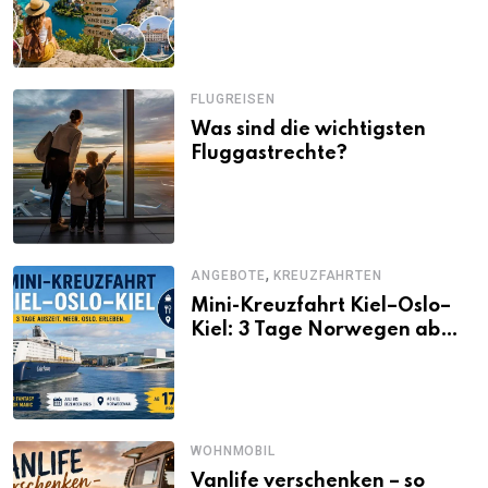
Alternativen zu Mallorca,
Santorini, Gardasee & Co.
FLUGREISEN
Was sind die wichtigsten
Fluggastrechte?
,
ANGEBOTE
KREUZFAHRTEN
Mini-Kreuzfahrt Kiel–Oslo–
Kiel: 3 Tage Norwegen ab
Kiel erleben
WOHNMOBIL
Vanlife verschenken – so