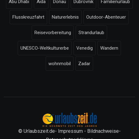
Abu Dhabi
Aida
Donau
Dubrovnik
Familienurlaub
Flusskreuzfahrt
Naturerlebnis
Outdoor-Abenteuer
Reisevorbereitung
Strandurlaub
UNESCO-Weltkulturerbe
Venedig
Wandern
wohnmobil
Zadar
© Urlaubszeit.de-
Impressum
-
Bildnachweise
-