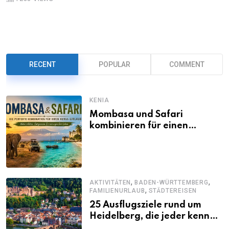
RECENT
POPULAR
COMMENT
KENIA
Mombasa und Safari
kombinieren für einen
abwechslungsreichen Kenia-
Urlaub
,
,
AKTIVITÄTEN
BADEN-WÜRTTEMBERG
,
FAMILIENURLAUB
STÄDTEREISEN
25 Ausflugsziele rund um
Heidelberg, die jeder kennen
sollte