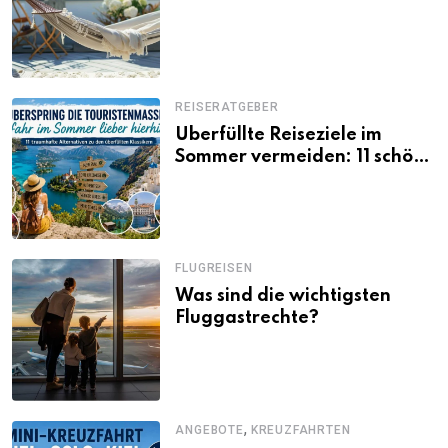
Urlaub daheim
REISERATGEBER
Überfüllte Reiseziele im
Sommer vermeiden: 11 schöne
Alternativen zu Mallorca,
Santorini, Gardasee & Co.
FLUGREISEN
Was sind die wichtigsten
Fluggastrechte?
,
ANGEBOTE
KREUZFAHRTEN