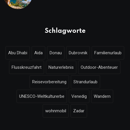
zu Mallorca, Santorini, Gardasee
& Co.
Schlagworte
Abu Dhabi
Aida
Donau
Dubrovnik
Familienurlaub
Flusskreuzfahrt
Naturerlebnis
Outdoor-Abenteuer
Reisevorbereitung
Strandurlaub
UNESCO-Weltkulturerbe
Venedig
Wandern
wohnmobil
Zadar