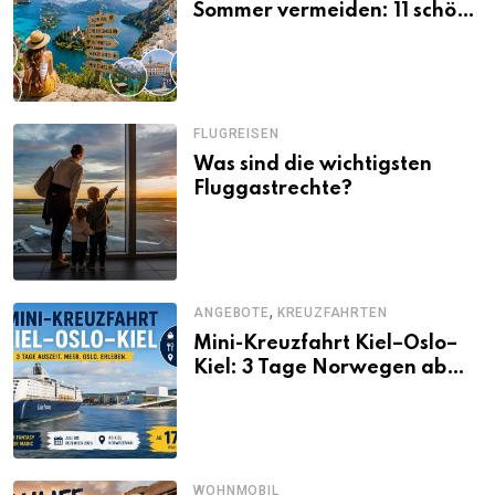
Sommer vermeiden: 11 schöne
Alternativen zu Mallorca,
Santorini, Gardasee & Co.
FLUGREISEN
Was sind die wichtigsten
Fluggastrechte?
,
ANGEBOTE
KREUZFAHRTEN
Mini-Kreuzfahrt Kiel–Oslo–
Kiel: 3 Tage Norwegen ab
Kiel erleben
WOHNMOBIL