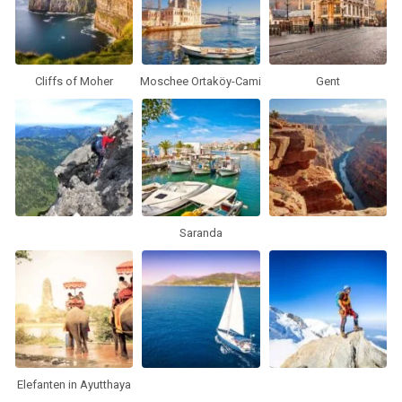
Cliffs of Moher
Moschee Ortaköy-Cami
Gent
Saranda
Elefanten in Ayutthaya