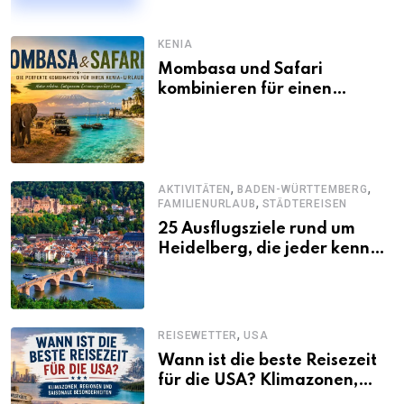
KENIA
Mombasa und Safari
kombinieren für einen
abwechslungsreichen Kenia-
Urlaub
,
,
AKTIVITÄTEN
BADEN-WÜRTTEMBERG
,
FAMILIENURLAUB
STÄDTEREISEN
25 Ausflugsziele rund um
Heidelberg, die jeder kennen
sollte
,
REISEWETTER
USA
Wann ist die beste Reisezeit
für die USA? Klimazonen,
Regionen und saisonale