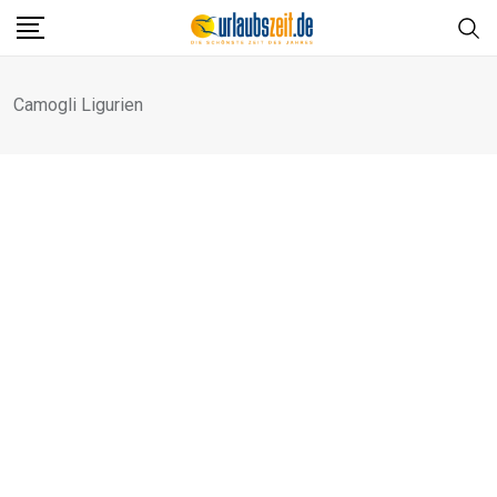
Skip
to
content
Camogli Ligurien