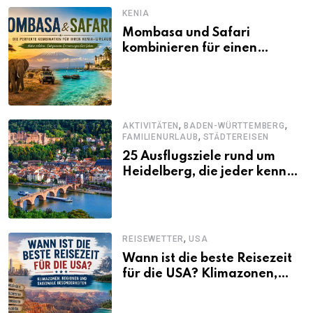
KENIA
Mombasa und Safari
kombinieren für einen
abwechslungsreichen Kenia-
Urlaub
,
,
AKTIVITÄTEN
BADEN-WÜRTTEMBERG
,
FAMILIENURLAUB
STÄDTEREISEN
25 Ausflugsziele rund um
Heidelberg, die jeder kennen
sollte
,
REISEWETTER
USA
Wann ist die beste Reisezeit
für die USA? Klimazonen,
Regionen und saisonale
Besonderheiten