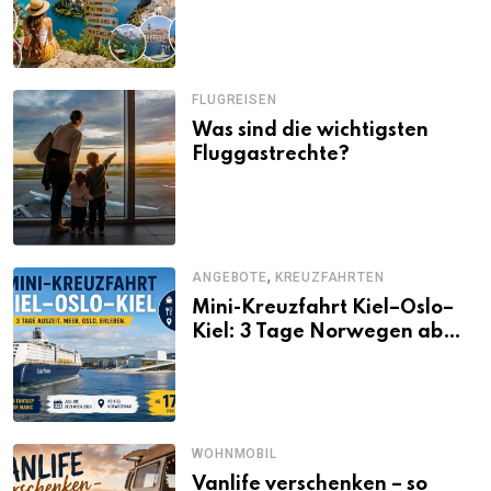
Alternativen zu Mallorca,
Santorini, Gardasee & Co.
FLUGREISEN
Was sind die wichtigsten
Fluggastrechte?
,
ANGEBOTE
KREUZFAHRTEN
Mini-Kreuzfahrt Kiel–Oslo–
Kiel: 3 Tage Norwegen ab
Kiel erleben
WOHNMOBIL
Vanlife verschenken – so