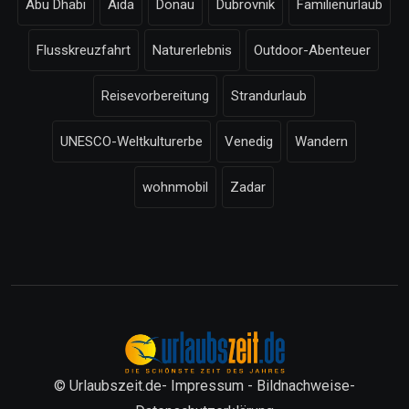
Abu Dhabi
Aida
Donau
Dubrovnik
Familienurlaub
Flusskreuzfahrt
Naturerlebnis
Outdoor-Abenteuer
Reisevorbereitung
Strandurlaub
UNESCO-Weltkulturerbe
Venedig
Wandern
wohnmobil
Zadar
© Urlaubszeit.de-
Impressum
-
Bildnachweise
-