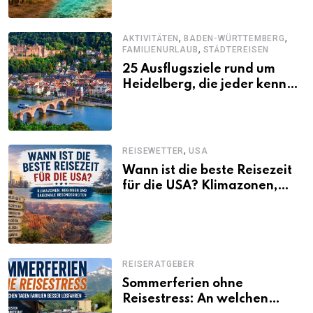
,
,
AKTIVITÄTEN
BADEN-WÜRTTEMBERG
,
FAMILIENURLAUB
STÄDTEREISEN
25 Ausflugsziele rund um
Heidelberg, die jeder kennen
sollte
,
REISEWETTER
USA
Wann ist die beste Reisezeit
für die USA? Klimazonen,
Regionen und saisonale
Besonderheiten
REISERATGEBER
Sommerferien ohne
Reisestress: An welchen