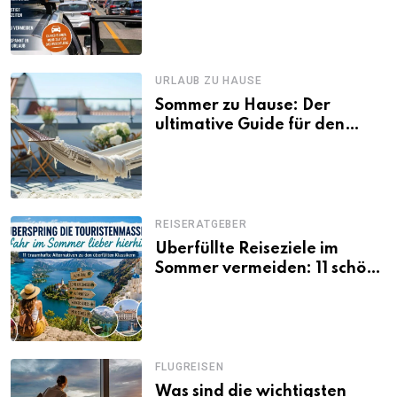
Tagen Familien besser
losfahren
URLAUB ZU HAUSE
Sommer zu Hause: Der
ultimative Guide für den
Urlaub daheim
REISERATGEBER
Überfüllte Reiseziele im
Sommer vermeiden: 11 schöne
Alternativen zu Mallorca,
Santorini, Gardasee & Co.
FLUGREISEN
Was sind die wichtigsten