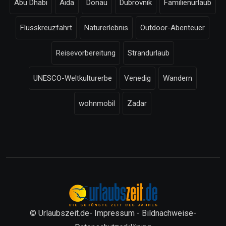
Abu Dhabi
Aida
Donau
Dubrovnik
Familienurlaub
Flusskreuzfahrt
Naturerlebnis
Outdoor-Abenteuer
Reisevorbereitung
Strandurlaub
UNESCO-Weltkulturerbe
Venedig
Wandern
wohnmobil
Zadar
© Urlaubszeit.de-
Impressum
-
Bildnachweise
-