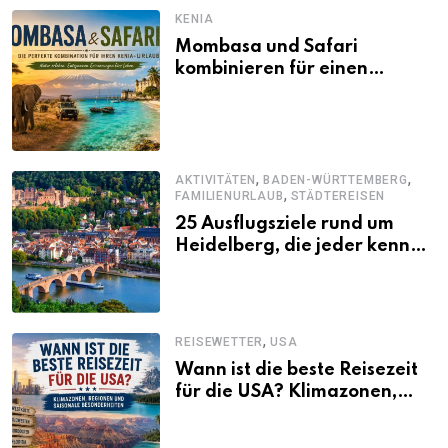
KENIA
Mombasa und Safari
kombinieren für einen
abwechslungsreichen Kenia-
Urlaub
,
,
AKTIVITÄTEN
BADEN-WÜRTTEMBERG
,
FAMILIENURLAUB
STÄDTEREISEN
25 Ausflugsziele rund um
Heidelberg, die jeder kennen
sollte
,
REISEWETTER
USA
Wann ist die beste Reisezeit
für die USA? Klimazonen,
Regionen und saisonale
Besonderheiten