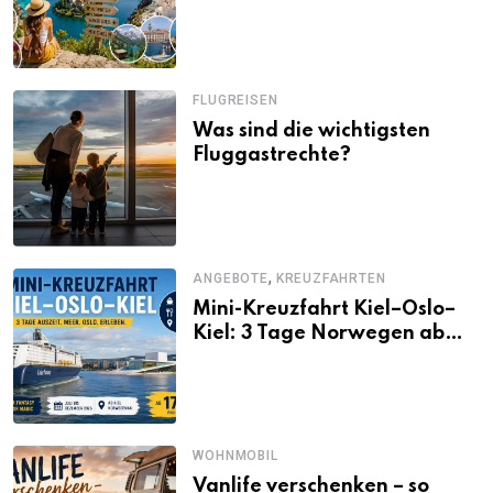
Alternativen zu Mallorca,
Santorini, Gardasee & Co.
FLUGREISEN
Was sind die wichtigsten
Fluggastrechte?
,
ANGEBOTE
KREUZFAHRTEN
Mini-Kreuzfahrt Kiel–Oslo–
Kiel: 3 Tage Norwegen ab
Kiel erleben
WOHNMOBIL
Vanlife verschenken – so