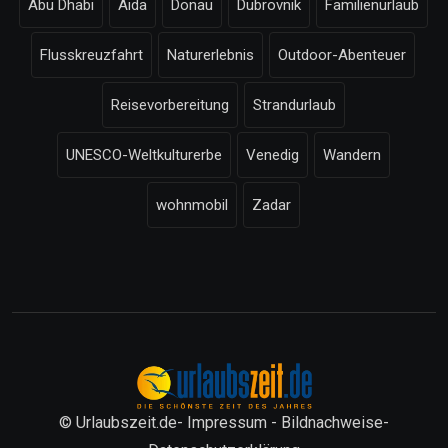
Abu Dhabi
Aida
Donau
Dubrovnik
Familienurlaub
Flusskreuzfahrt
Naturerlebnis
Outdoor-Abenteuer
Reisevorbereitung
Strandurlaub
UNESCO-Weltkulturerbe
Venedig
Wandern
wohnmobil
Zadar
© Urlaubszeit.de-
Impressum
-
Bildnachweise
-