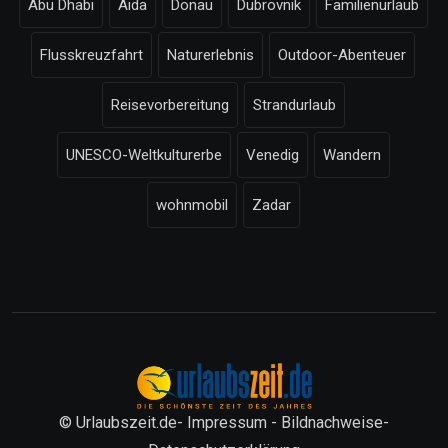
Abu Dhabi
Aida
Donau
Dubrovnik
Familienurlaub
Flusskreuzfahrt
Naturerlebnis
Outdoor-Abenteuer
Reisevorbereitung
Strandurlaub
UNESCO-Weltkulturerbe
Venedig
Wandern
wohnmobil
Zadar
© Urlaubszeit.de-
Impressum
-
Bildnachweise
-