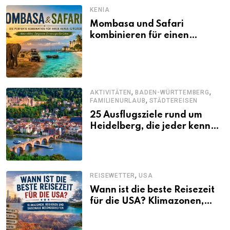
KENIA
Mombasa und Safari
kombinieren für einen
abwechslungsreichen Kenia-
Urlaub
,
,
AKTIVITÄTEN
BADEN-WÜRTTEMBERG
,
FAMILIENURLAUB
STÄDTEREISEN
25 Ausflugsziele rund um
Heidelberg, die jeder kennen
sollte
,
REISEWETTER
USA
Wann ist die beste Reisezeit
für die USA? Klimazonen,
Regionen und saisonale
Besonderheiten