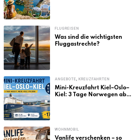
Alternativen zu Mallorca,
Santorini, Gardasee & Co.
FLUGREISEN
Was sind die wichtigsten
Fluggastrechte?
,
ANGEBOTE
KREUZFAHRTEN
Mini-Kreuzfahrt Kiel–Oslo–
Kiel: 3 Tage Norwegen ab
Kiel erleben
WOHNMOBIL
Vanlife verschenken – so