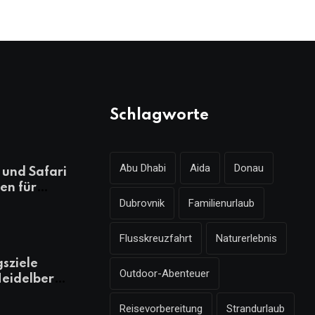
Schlagworte
Abu Dhabi
Aida
Donau
und Safari
en für
Dubrovnik
Familienurlaub
ungsreichen
laub
Flusskreuzfahrt
Naturerlebnis
gsziele
Outdoor-Abenteuer
eidelberg,
 kennen
Reisevorbereitung
Strandurlaub