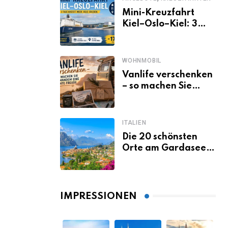
Mini-Kreuzfahrt
Kiel–Oslo–Kiel: 3
Tage Norwegen ab
Kiel erleben
WOHNMOBIL
Vanlife verschenken
– so machen Sie
jemandem eine
echte Freude
ITALIEN
Die 20 schönsten
Orte am Gardasee,
die du unbedingt
gesehen haben
musst
IMPRESSIONEN