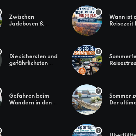
Zwischen
Wann ist 
Jadebusen &
Reisezeit 
Marineflair –
USA? Kli
Wilhelmshaven
Regionen
erkunden
saisonale
Besonder
Die sichersten und
Sommerfe
gefährlichsten
Reisestres
Reiseziele 2022
welchen 
Familien 
losfahren
Gefahren beim
Sommer z
Wandern in den
Der ultim
Bergen – das macht
für den U
es gefährlich
daheim
Überfüllte