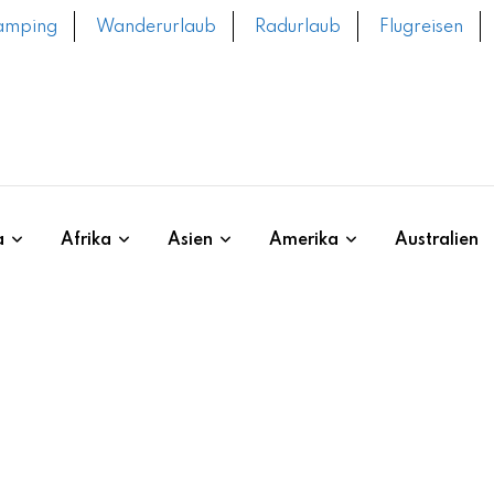
amping
Wanderurlaub
Radurlaub
Flugreisen
a
Afrika
Asien
Amerika
Australien