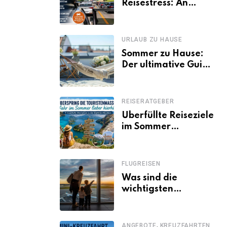
Reisestress: An
welchen Tagen
Familien besser
losfahren
URLAUB ZU HAUSE
Sommer zu Hause:
Der ultimative Guide
für den Urlaub
daheim
REISERATGEBER
Überfüllte Reiseziele
im Sommer
vermeiden: 11
schöne Alternativen
zu Mallorca,
FLUGREISEN
Santorini, Gardasee
Was sind die
& Co.
wichtigsten
Fluggastrechte?
,
ANGEBOTE
KREUZFAHRTEN