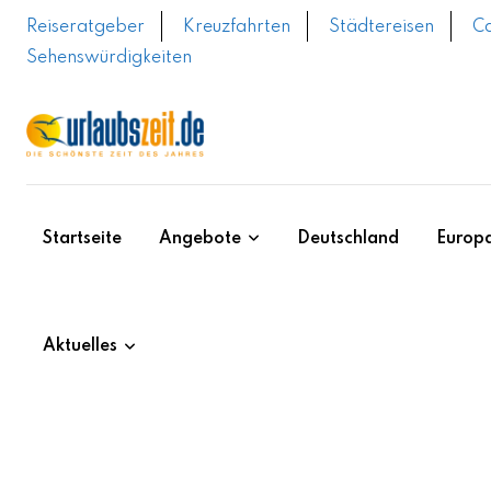
Skip
Reiseratgeber
Kreuzfahrten
Städtereisen
C
to
Sehenswürdigkeiten
content
Startseite
Angebote
Deutschland
Europ
Aktuelles