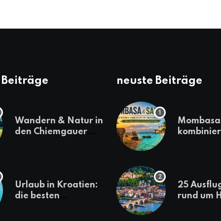
 Beiträge
neuste Beiträge
Wandern & Natur in
Mombasa 
den Chiemgauer
kombinier
Alpen
einen
abwechsl
Kenia-Ur
Urlaub in Kroatien:
25 Ausflu
die besten
rund um H
Reiseziele
die jeder
sollte