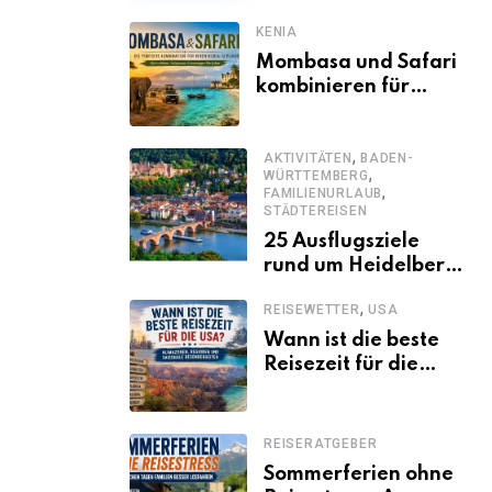
KENIA
Mombasa und Safari
kombinieren für
einen
abwechslungsreichen
,
Kenia-Urlaub
AKTIVITÄTEN
BADEN-
,
WÜRTTEMBERG
,
FAMILIENURLAUB
STÄDTEREISEN
25 Ausflugsziele
rund um Heidelberg,
die jeder kennen
,
REISEWETTER
USA
sollte
Wann ist die beste
Reisezeit für die
USA? Klimazonen,
Regionen und
saisonale
REISERATGEBER
Besonderheiten
Sommerferien ohne