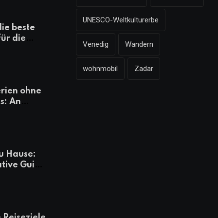
UNESCO-Weltkulturerbe
die beste
für die
Venedig
Wandern
mazonen,
 und
wohnmobil
Zadar
heiten
rien ohne
s: An
Tagen
besser
u Hause:
ative Guide
rlaub
 Reiseziele