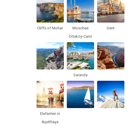
Cliffs of Moher
Moschee
Gent
Ortaköy-Cami
Saranda
Elefanten in
Ayutthaya