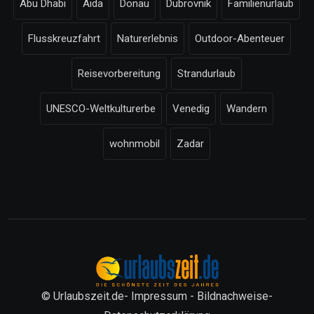
Abu Dhabi
Aida
Donau
Dubrovnik
Familienurlaub
Flusskreuzfahrt
Naturerlebnis
Outdoor-Abenteuer
Reisevorbereitung
Strandurlaub
UNESCO-Weltkulturerbe
Venedig
Wandern
wohnmobil
Zadar
© Urlaubszeit.de-
Impressum
-
Bildnachweise
-