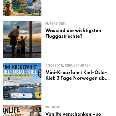
Alternativen zu Mallorca,
Santorini, Gardasee & Co.
FLUGREISEN
Was sind die wichtigsten
Fluggastrechte?
,
ANGEBOTE
KREUZFAHRTEN
Mini-Kreuzfahrt Kiel–Oslo–
Kiel: 3 Tage Norwegen ab
Kiel erleben
WOHNMOBIL
Vanlife verschenken – so