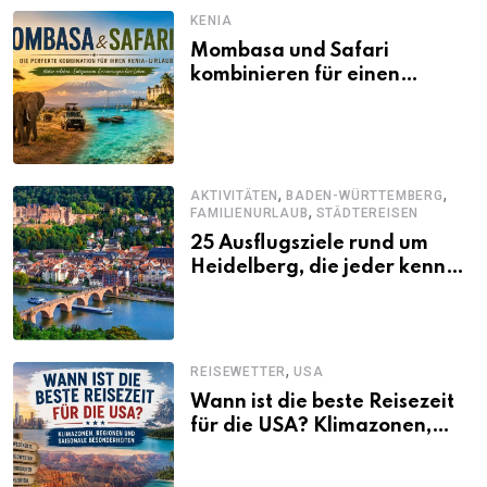
KENIA
Mombasa und Safari
kombinieren für einen
abwechslungsreichen Kenia-
Urlaub
,
,
AKTIVITÄTEN
BADEN-WÜRTTEMBERG
,
FAMILIENURLAUB
STÄDTEREISEN
25 Ausflugsziele rund um
Heidelberg, die jeder kennen
sollte
,
REISEWETTER
USA
Wann ist die beste Reisezeit
für die USA? Klimazonen,
Regionen und saisonale
Besonderheiten