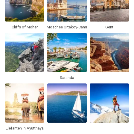
Cliffs of Moher
Moschee Ortaköy-Cami
Gent
Saranda
Elefanten in Ayutthaya