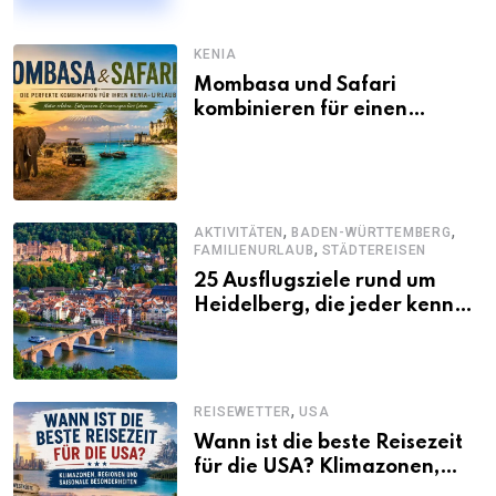
KENIA
Mombasa und Safari
kombinieren für einen
abwechslungsreichen Kenia-
Urlaub
,
,
AKTIVITÄTEN
BADEN-WÜRTTEMBERG
,
FAMILIENURLAUB
STÄDTEREISEN
25 Ausflugsziele rund um
Heidelberg, die jeder kennen
sollte
,
REISEWETTER
USA
Wann ist die beste Reisezeit
für die USA? Klimazonen,
Regionen und saisonale