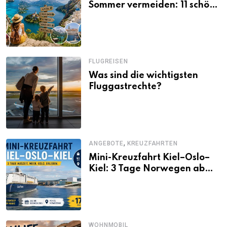
Sommer vermeiden: 11 schöne
Alternativen zu Mallorca,
Santorini, Gardasee & Co.
FLUGREISEN
Was sind die wichtigsten
Fluggastrechte?
,
ANGEBOTE
KREUZFAHRTEN
Mini-Kreuzfahrt Kiel–Oslo–
Kiel: 3 Tage Norwegen ab
Kiel erleben
WOHNMOBIL