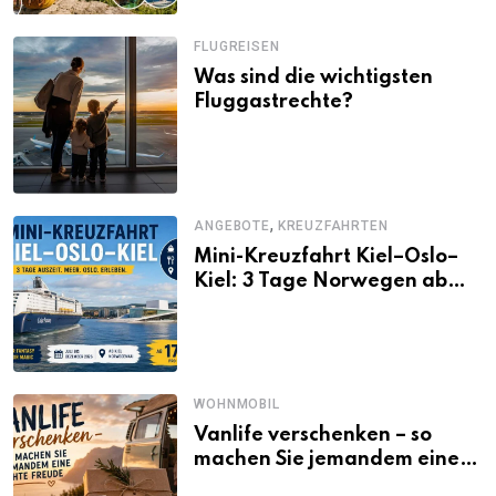
FLUGREISEN
Was sind die wichtigsten
Fluggastrechte?
,
ANGEBOTE
KREUZFAHRTEN
Mini-Kreuzfahrt Kiel–Oslo–
Kiel: 3 Tage Norwegen ab
Kiel erleben
WOHNMOBIL
Vanlife verschenken – so
machen Sie jemandem eine
echte Freude