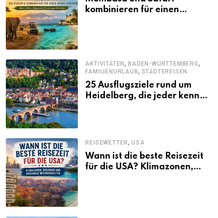
kombinieren für einen
abwechslungsreichen Kenia-
Urlaub
,
,
AKTIVITÄTEN
BADEN-WÜRTTEMBERG
,
FAMILIENURLAUB
STÄDTEREISEN
25 Ausflugsziele rund um
Heidelberg, die jeder kennen
sollte
,
REISEWETTER
USA
Wann ist die beste Reisezeit
für die USA? Klimazonen,
Regionen und saisonale
Besonderheiten