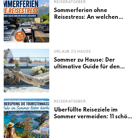
REISERATGEBER
Sommerferien ohne
Reisestress: An welchen
Tagen Familien besser
losfahren
URLAUB ZU HAUSE
Sommer zu Hause: Der
ultimative Guide für den
Urlaub daheim
REISERATGEBER
Überfüllte Reiseziele im
Sommer vermeiden: 11 schöne
Alternativen zu Mallorca,
Santorini, Gardasee & Co.