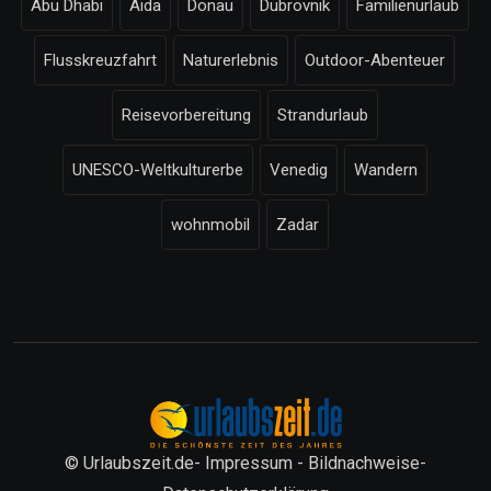
Abu Dhabi
Aida
Donau
Dubrovnik
Familienurlaub
Flusskreuzfahrt
Naturerlebnis
Outdoor-Abenteuer
Reisevorbereitung
Strandurlaub
UNESCO-Weltkulturerbe
Venedig
Wandern
wohnmobil
Zadar
© Urlaubszeit.de-
Impressum
-
Bildnachweise
-