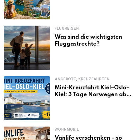
Alternativen zu Mallorca,
Santorini, Gardasee & Co.
FLUGREISEN
Was sind die wichtigsten
Fluggastrechte?
,
ANGEBOTE
KREUZFAHRTEN
Mini-Kreuzfahrt Kiel–Oslo–
Kiel: 3 Tage Norwegen ab
Kiel erleben
WOHNMOBIL
Vanlife verschenken – so