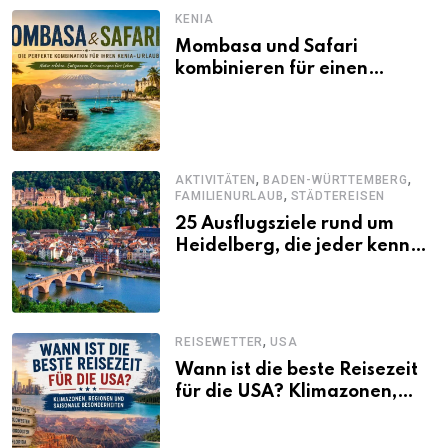
KENIA
Mombasa und Safari
kombinieren für einen
abwechslungsreichen Kenia-
Urlaub
,
,
AKTIVITÄTEN
BADEN-WÜRTTEMBERG
,
FAMILIENURLAUB
STÄDTEREISEN
25 Ausflugsziele rund um
Heidelberg, die jeder kennen
sollte
,
REISEWETTER
USA
Wann ist die beste Reisezeit
für die USA? Klimazonen,
Regionen und saisonale
Besonderheiten