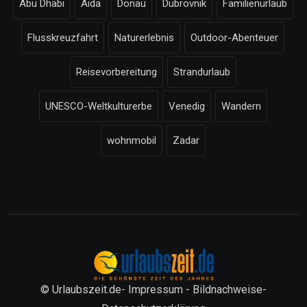
Abu Dhabi
Aida
Donau
Dubrovnik
Familienurlaub
Flusskreuzfahrt
Naturerlebnis
Outdoor-Abenteuer
Reisevorbereitung
Strandurlaub
UNESCO-Weltkulturerbe
Venedig
Wandern
wohnmobil
Zadar
© Urlaubszeit.de-
Impressum
-
Bildnachweise
-