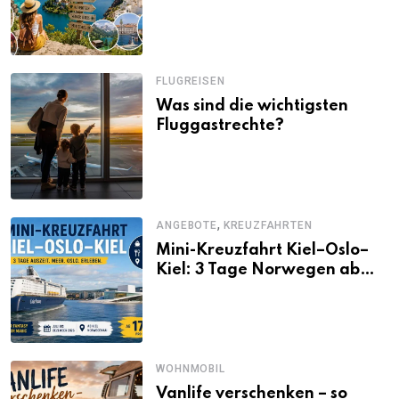
Alternativen zu Mallorca,
Santorini, Gardasee & Co.
FLUGREISEN
Was sind die wichtigsten
Fluggastrechte?
,
ANGEBOTE
KREUZFAHRTEN
Mini-Kreuzfahrt Kiel–Oslo–
Kiel: 3 Tage Norwegen ab
Kiel erleben
WOHNMOBIL
Vanlife verschenken – so