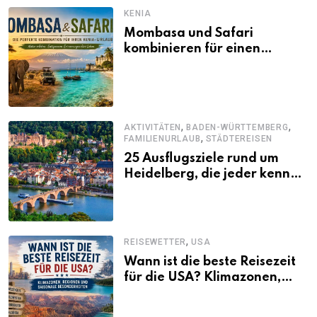
KENIA
Mombasa und Safari
kombinieren für einen
abwechslungsreichen Kenia-
Urlaub
,
,
AKTIVITÄTEN
BADEN-WÜRTTEMBERG
,
FAMILIENURLAUB
STÄDTEREISEN
25 Ausflugsziele rund um
Heidelberg, die jeder kennen
sollte
,
REISEWETTER
USA
Wann ist die beste Reisezeit
für die USA? Klimazonen,
Regionen und saisonale
Besonderheiten