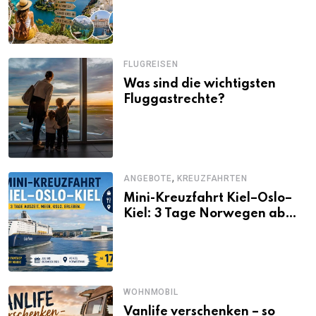
Alternativen zu Mallorca,
Santorini, Gardasee & Co.
FLUGREISEN
Was sind die wichtigsten
Fluggastrechte?
,
ANGEBOTE
KREUZFAHRTEN
Mini-Kreuzfahrt Kiel–Oslo–
Kiel: 3 Tage Norwegen ab
Kiel erleben
WOHNMOBIL
Vanlife verschenken – so