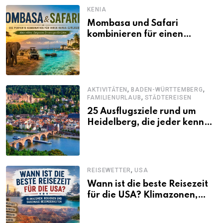
KENIA
Mombasa und Safari
kombinieren für einen
abwechslungsreichen Kenia-
Urlaub
,
,
AKTIVITÄTEN
BADEN-WÜRTTEMBERG
,
FAMILIENURLAUB
STÄDTEREISEN
25 Ausflugsziele rund um
Heidelberg, die jeder kennen
sollte
,
REISEWETTER
USA
Wann ist die beste Reisezeit
für die USA? Klimazonen,
Regionen und saisonale
Besonderheiten