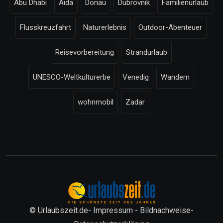
Abu Dhabi
Aida
Donau
Dubrovnik
Familienurlaub
Flusskreuzfahrt
Naturerlebnis
Outdoor-Abenteuer
Reisevorbereitung
Strandurlaub
UNESCO-Weltkulturerbe
Venedig
Wandern
wohnmobil
Zadar
© Urlaubszeit.de-
Impressum
-
Bildnachweise
-