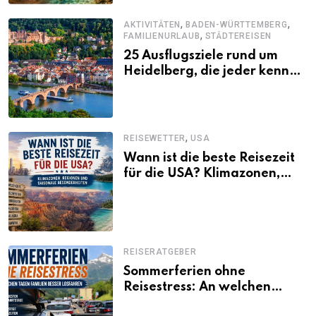
,
,
AKTIVITÄTEN
BADEN-WÜRTTEMBERG
,
FAMILIENURLAUB
STÄDTEREISEN
25 Ausflugsziele rund um
Heidelberg, die jeder kennen
sollte
,
REISEWETTER
USA
Wann ist die beste Reisezeit
für die USA? Klimazonen,
Regionen und saisonale
Besonderheiten
REISERATGEBER
Sommerferien ohne
Reisestress: An welchen
Tagen Familien besser