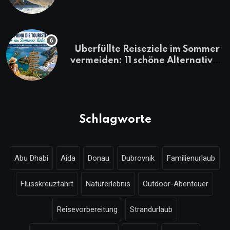
Überfüllte Reiseziele im Sommer
vermeiden: 11 schöne Alternativen
zu Mallorca, Santorini, Gardasee
& Co.
Schlagworte
Abu Dhabi
Aida
Donau
Dubrovnik
Familienurlaub
Flusskreuzfahrt
Naturerlebnis
Outdoor-Abenteuer
Reisevorbereitung
Strandurlaub