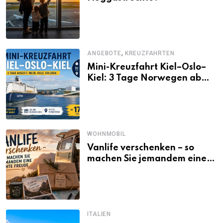
,
ANGEBOTE
KREUZFAHRTEN
Mini-Kreuzfahrt Kiel–Oslo–
Kiel: 3 Tage Norwegen ab
Kiel erleben
WOHNMOBIL
Vanlife verschenken – so
machen Sie jemandem eine
echte Freude
ITALIEN