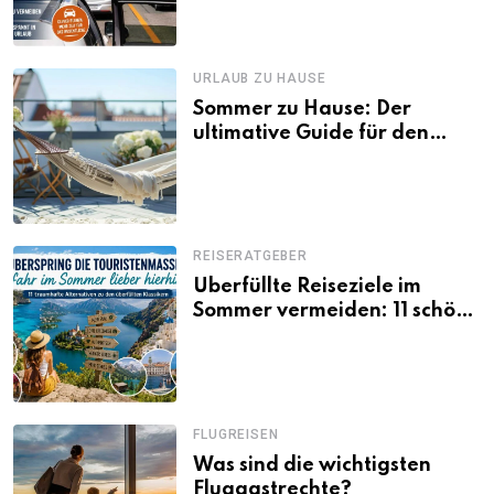
losfahren
URLAUB ZU HAUSE
Sommer zu Hause: Der
ultimative Guide für den
Urlaub daheim
REISERATGEBER
Überfüllte Reiseziele im
Sommer vermeiden: 11 schöne
Alternativen zu Mallorca,
Santorini, Gardasee & Co.
FLUGREISEN
Was sind die wichtigsten
Fluggastrechte?