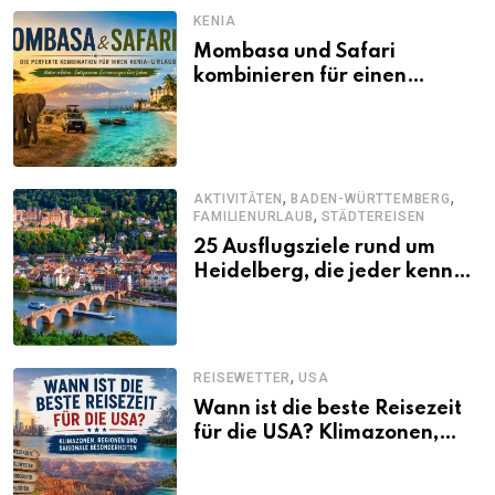
KENIA
Mombasa und Safari
kombinieren für einen
abwechslungsreichen Kenia-
Urlaub
,
,
AKTIVITÄTEN
BADEN-WÜRTTEMBERG
,
FAMILIENURLAUB
STÄDTEREISEN
25 Ausflugsziele rund um
Heidelberg, die jeder kennen
sollte
,
REISEWETTER
USA
Wann ist die beste Reisezeit
für die USA? Klimazonen,
Regionen und saisonale
Besonderheiten