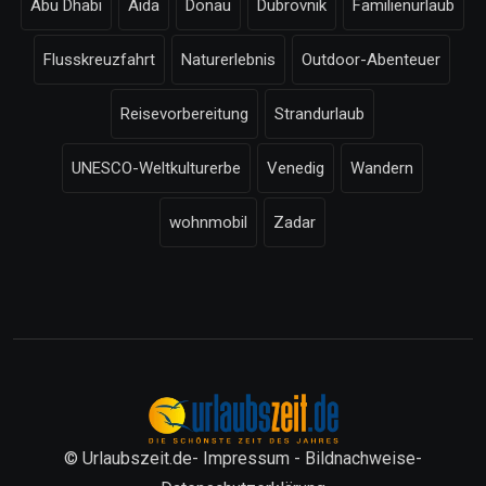
Abu Dhabi
Aida
Donau
Dubrovnik
Familienurlaub
Flusskreuzfahrt
Naturerlebnis
Outdoor-Abenteuer
Reisevorbereitung
Strandurlaub
UNESCO-Weltkulturerbe
Venedig
Wandern
wohnmobil
Zadar
© Urlaubszeit.de-
Impressum
-
Bildnachweise
-