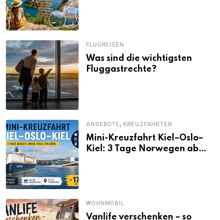
Alternativen zu Mallorca,
Santorini, Gardasee & Co.
FLUGREISEN
Was sind die wichtigsten
Fluggastrechte?
,
ANGEBOTE
KREUZFAHRTEN
Mini-Kreuzfahrt Kiel–Oslo–
Kiel: 3 Tage Norwegen ab
Kiel erleben
WOHNMOBIL
Vanlife verschenken – so