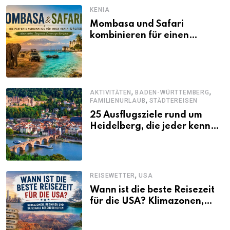
KENIA
Mombasa und Safari
kombinieren für einen
abwechslungsreichen Kenia-
Urlaub
,
,
AKTIVITÄTEN
BADEN-WÜRTTEMBERG
,
FAMILIENURLAUB
STÄDTEREISEN
25 Ausflugsziele rund um
Heidelberg, die jeder kennen
sollte
,
REISEWETTER
USA
Wann ist die beste Reisezeit
für die USA? Klimazonen,
Regionen und saisonale
Besonderheiten