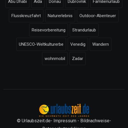
Abu Dhabi
Aida
Donau
Dubrovnik
Familienurlaub
Flusskreuzfahrt
Naturerlebnis
Outdoor-Abenteuer
Reisevorbereitung
Strandurlaub
UNESCO-Weltkulturerbe
Venedig
Wandern
wohnmobil
Zadar
© Urlaubszeit.de-
Impressum
-
Bildnachweise
-