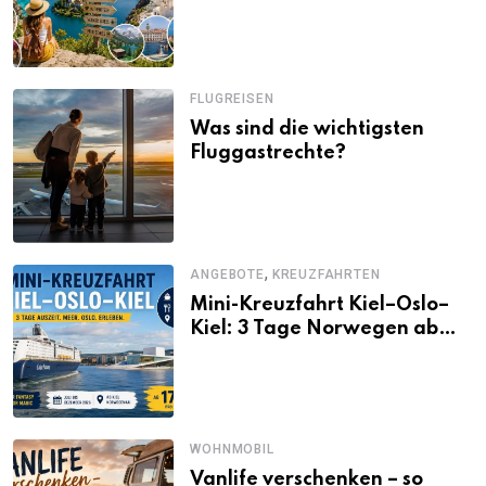
Alternativen zu Mallorca,
Santorini, Gardasee & Co.
FLUGREISEN
Was sind die wichtigsten
Fluggastrechte?
,
ANGEBOTE
KREUZFAHRTEN
Mini-Kreuzfahrt Kiel–Oslo–
Kiel: 3 Tage Norwegen ab
Kiel erleben
WOHNMOBIL
Vanlife verschenken – so