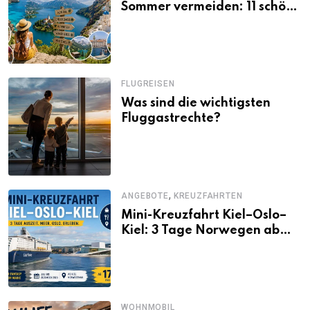
Sommer vermeiden: 11 schöne
Alternativen zu Mallorca,
Santorini, Gardasee & Co.
FLUGREISEN
Was sind die wichtigsten
Fluggastrechte?
,
ANGEBOTE
KREUZFAHRTEN
Mini-Kreuzfahrt Kiel–Oslo–
Kiel: 3 Tage Norwegen ab
Kiel erleben
WOHNMOBIL