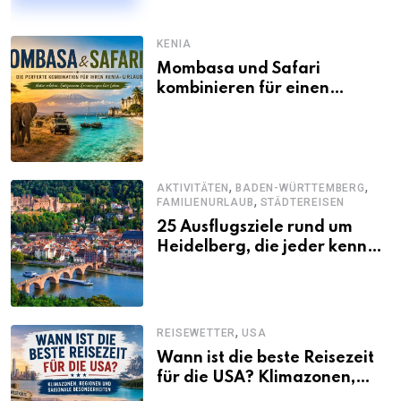
KENIA
Mombasa und Safari
kombinieren für einen
abwechslungsreichen Kenia-
Urlaub
,
,
AKTIVITÄTEN
BADEN-WÜRTTEMBERG
,
FAMILIENURLAUB
STÄDTEREISEN
25 Ausflugsziele rund um
Heidelberg, die jeder kennen
sollte
,
REISEWETTER
USA
Wann ist die beste Reisezeit
für die USA? Klimazonen,
Regionen und saisonale