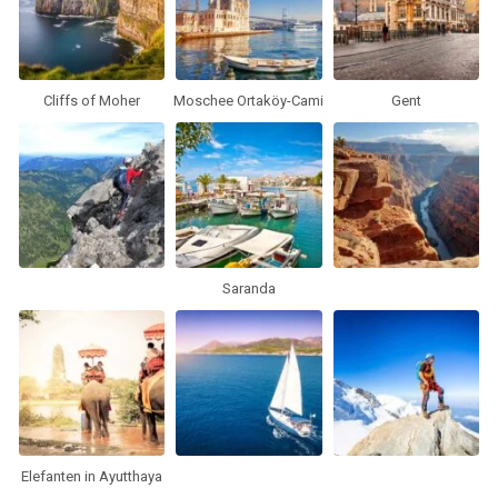
Cliffs of Moher
Moschee Ortaköy-Cami
Gent
Saranda
Elefanten in Ayutthaya