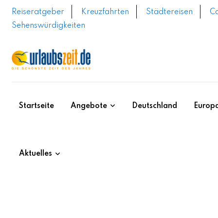
Skip
Reiseratgeber
Kreuzfahrten
Städtereisen
C
to
Sehenswürdigkeiten
content
Startseite
Angebote
Deutschland
Europ
Aktuelles