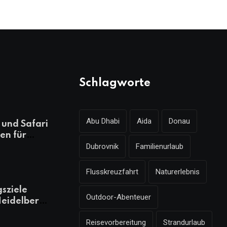
Schlagworte
Abu Dhabi
Aida
Donau
und Safari
en für
Dubrovnik
Familienurlaub
ungsreichen
laub
Flusskreuzfahrt
Naturerlebnis
gsziele
Outdoor-Abenteuer
eidelberg,
 kennen
Reisevorbereitung
Strandurlaub