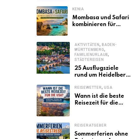
KENIA
Mombasa und Safari
kombinieren für
einen
abwechslungsreichen
,
Kenia-Urlaub
AKTIVITÄTEN
BADEN-
,
WÜRTTEMBERG
,
FAMILIENURLAUB
STÄDTEREISEN
25 Ausflugsziele
rund um Heidelberg,
die jeder kennen
,
REISEWETTER
USA
sollte
Wann ist die beste
Reisezeit für die
USA? Klimazonen,
Regionen und
saisonale
REISERATGEBER
Besonderheiten
Sommerferien ohne