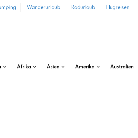
amping
Wanderurlaub
Radurlaub
Flugreisen
a
Afrika
Asien
Amerika
Australien