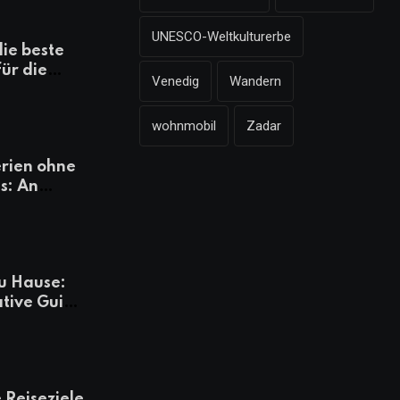
UNESCO-Weltkulturerbe
die beste
für die
Venedig
Wandern
mazonen,
 und
wohnmobil
Zadar
heiten
rien ohne
s: An
Tagen
besser
u Hause:
ative Guide
rlaub
 Reiseziele