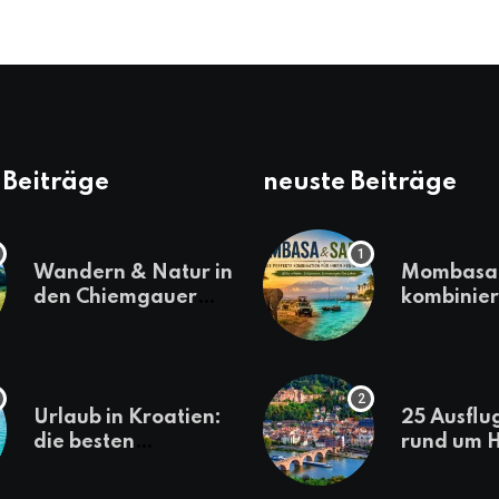
 Beiträge
neuste Beiträge
Wandern & Natur in
Mombasa 
den Chiemgauer
kombinier
Alpen
einen
abwechsl
Kenia-Ur
Urlaub in Kroatien:
25 Ausflu
die besten
rund um H
Reiseziele
die jeder
sollte