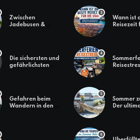
Zwischen
Wann ist 
Jadebusen &
Reisezeit 
Marineflair –
USA? Kli
Wilhelmshaven
Regionen
erkunden
saisonale
Besonder
Die sichersten und
Sommerfe
gefährlichsten
Reisestres
Reiseziele 2022
welchen 
Familien 
losfahren
Gefahren beim
Sommer z
Wandern in den
Der ultim
Bergen – das macht
für den U
es gefährlich
daheim
Überfüllte