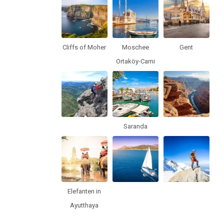
Cliffs of Moher
Moschee
Gent
Ortaköy-Cami
Saranda
Elefanten in
Ayutthaya