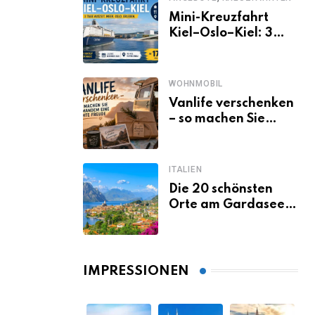
Mini-Kreuzfahrt
Kiel–Oslo–Kiel: 3
Tage Norwegen ab
Kiel erleben
WOHNMOBIL
Vanlife verschenken
– so machen Sie
jemandem eine
echte Freude
ITALIEN
Die 20 schönsten
Orte am Gardasee,
die du unbedingt
gesehen haben
musst
IMPRESSIONEN