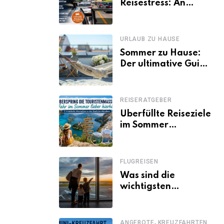
Reisestress: An
welchen Tagen
Familien besser
losfahren
URLAUB ZU HAUSE
Sommer zu Hause:
Der ultimative Guide
für den Urlaub
daheim
REISERATGEBER
Überfüllte Reiseziele
im Sommer
vermeiden: 11
schöne Alternativen
zu Mallorca,
FLUGREISEN
Santorini, Gardasee
Was sind die
& Co.
wichtigsten
Fluggastrechte?
,
ANGEBOTE
KREUZFAHRTEN