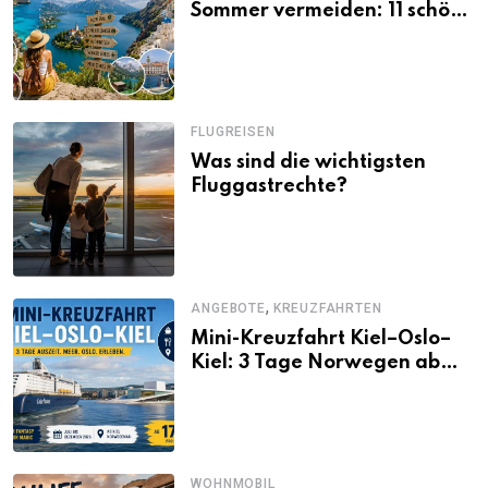
Sommer vermeiden: 11 schöne
Alternativen zu Mallorca,
Santorini, Gardasee & Co.
FLUGREISEN
Was sind die wichtigsten
Fluggastrechte?
,
ANGEBOTE
KREUZFAHRTEN
Mini-Kreuzfahrt Kiel–Oslo–
Kiel: 3 Tage Norwegen ab
Kiel erleben
WOHNMOBIL