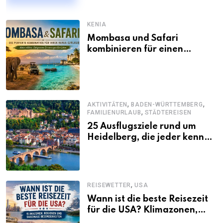
KENIA
Mombasa und Safari
kombinieren für einen
abwechslungsreichen Kenia-
Urlaub
,
,
AKTIVITÄTEN
BADEN-WÜRTTEMBERG
,
FAMILIENURLAUB
STÄDTEREISEN
25 Ausflugsziele rund um
Heidelberg, die jeder kennen
sollte
,
REISEWETTER
USA
Wann ist die beste Reisezeit
für die USA? Klimazonen,
Regionen und saisonale