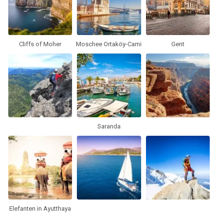
Cliffs of Moher
Moschee Ortaköy-Cami
Gent
Saranda
Elefanten in Ayutthaya