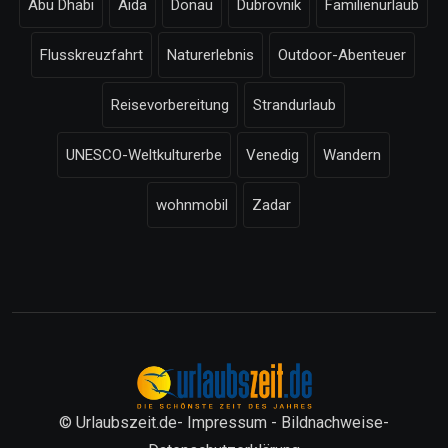
Abu Dhabi
Aida
Donau
Dubrovnik
Familienurlaub
Flusskreuzfahrt
Naturerlebnis
Outdoor-Abenteuer
Reisevorbereitung
Strandurlaub
UNESCO-Weltkulturerbe
Venedig
Wandern
wohnmobil
Zadar
© Urlaubszeit.de-
Impressum
-
Bildnachweise
-