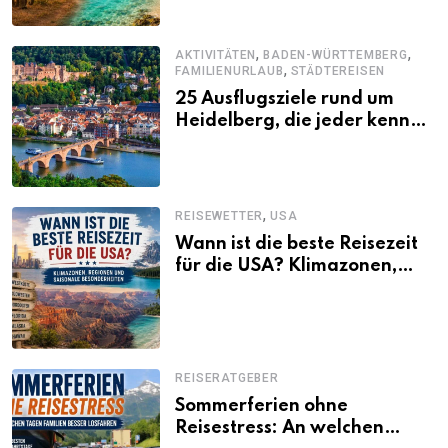
,
,
AKTIVITÄTEN
BADEN-WÜRTTEMBERG
,
FAMILIENURLAUB
STÄDTEREISEN
25 Ausflugsziele rund um
Heidelberg, die jeder kennen
sollte
,
REISEWETTER
USA
Wann ist die beste Reisezeit
für die USA? Klimazonen,
Regionen und saisonale
Besonderheiten
REISERATGEBER
Sommerferien ohne
Reisestress: An welchen