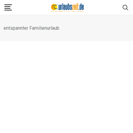
Skip
to
content
entspannter Familienurlaub