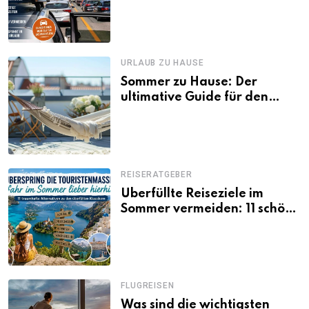
Tagen Familien besser
losfahren
URLAUB ZU HAUSE
Sommer zu Hause: Der
ultimative Guide für den
Urlaub daheim
REISERATGEBER
Überfüllte Reiseziele im
Sommer vermeiden: 11 schöne
Alternativen zu Mallorca,
Santorini, Gardasee & Co.
FLUGREISEN
Was sind die wichtigsten