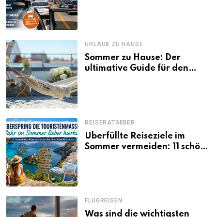
Tagen Familien besser
losfahren
URLAUB ZU HAUSE
Sommer zu Hause: Der
ultimative Guide für den
Urlaub daheim
REISERATGEBER
Überfüllte Reiseziele im
Sommer vermeiden: 11 schöne
Alternativen zu Mallorca,
Santorini, Gardasee & Co.
FLUGREISEN
Was sind die wichtigsten