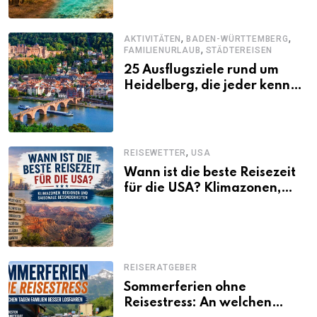
,
,
AKTIVITÄTEN
BADEN-WÜRTTEMBERG
,
FAMILIENURLAUB
STÄDTEREISEN
25 Ausflugsziele rund um
Heidelberg, die jeder kennen
sollte
,
REISEWETTER
USA
Wann ist die beste Reisezeit
für die USA? Klimazonen,
Regionen und saisonale
Besonderheiten
REISERATGEBER
Sommerferien ohne
Reisestress: An welchen