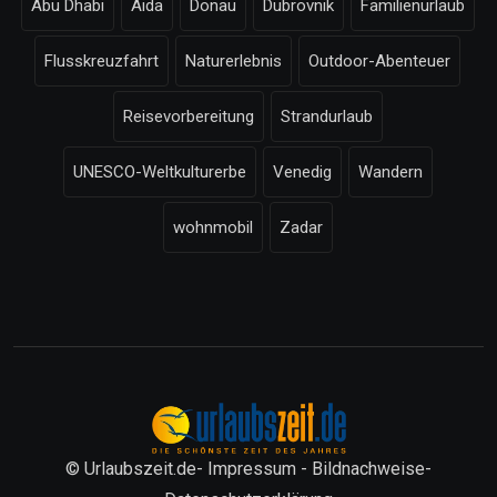
Abu Dhabi
Aida
Donau
Dubrovnik
Familienurlaub
Flusskreuzfahrt
Naturerlebnis
Outdoor-Abenteuer
Reisevorbereitung
Strandurlaub
UNESCO-Weltkulturerbe
Venedig
Wandern
wohnmobil
Zadar
© Urlaubszeit.de-
Impressum
-
Bildnachweise
-