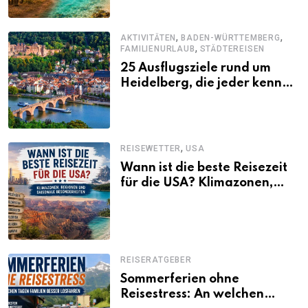
,
,
AKTIVITÄTEN
BADEN-WÜRTTEMBERG
,
FAMILIENURLAUB
STÄDTEREISEN
25 Ausflugsziele rund um
Heidelberg, die jeder kennen
sollte
,
REISEWETTER
USA
Wann ist die beste Reisezeit
für die USA? Klimazonen,
Regionen und saisonale
Besonderheiten
REISERATGEBER
Sommerferien ohne
Reisestress: An welchen