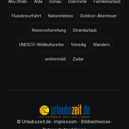
Abu Dhabi
Aida
Donau
Dubrovnik
Familienurlaub
Flusskreuzfahrt
Naturerlebnis
Outdoor-Abenteuer
Reisevorbereitung
Strandurlaub
UNESCO-Weltkulturerbe
Venedig
Wandern
wohnmobil
Zadar
© Urlaubszeit.de-
Impressum
-
Bildnachweise
-