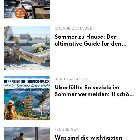
Tagen Familien besser
losfahren
URLAUB ZU HAUSE
Sommer zu Hause: Der
ultimative Guide für den
Urlaub daheim
REISERATGEBER
Überfüllte Reiseziele im
Sommer vermeiden: 11 schöne
Alternativen zu Mallorca,
Santorini, Gardasee & Co.
FLUGREISEN
Was sind die wichtigsten