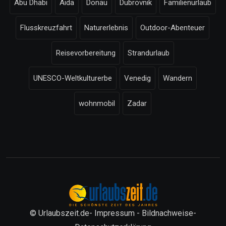
Abu Dhabi
Aida
Donau
Dubrovnik
Familienurlaub
Flusskreuzfahrt
Naturerlebnis
Outdoor-Abenteuer
Reisevorbereitung
Strandurlaub
UNESCO-Weltkulturerbe
Venedig
Wandern
wohnmobil
Zadar
© Urlaubszeit.de-
Impressum
-
Bildnachweise
-