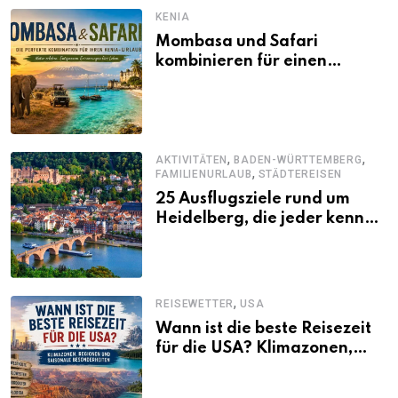
KENIA
Mombasa und Safari
kombinieren für einen
abwechslungsreichen Kenia-
Urlaub
,
,
AKTIVITÄTEN
BADEN-WÜRTTEMBERG
,
FAMILIENURLAUB
STÄDTEREISEN
25 Ausflugsziele rund um
Heidelberg, die jeder kennen
sollte
,
REISEWETTER
USA
Wann ist die beste Reisezeit
für die USA? Klimazonen,
Regionen und saisonale
Besonderheiten