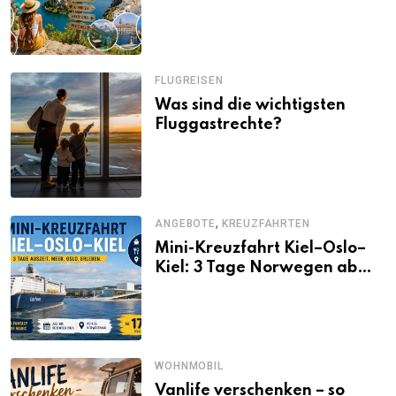
Alternativen zu Mallorca,
Santorini, Gardasee & Co.
FLUGREISEN
Was sind die wichtigsten
Fluggastrechte?
,
ANGEBOTE
KREUZFAHRTEN
Mini-Kreuzfahrt Kiel–Oslo–
Kiel: 3 Tage Norwegen ab
Kiel erleben
WOHNMOBIL
Vanlife verschenken – so