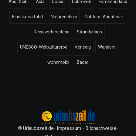
Abu Dhabi
Aida
Donau
Dubrovnik
Familienurlaub
Flusskreuzfahrt
Naturerlebnis
Outdoor-Abenteuer
Reisevorbereitung
Strandurlaub
UNESCO-Weltkulturerbe
Venedig
Wandern
wohnmobil
Zadar
© Urlaubszeit.de-
Impressum
-
Bildnachweise
-