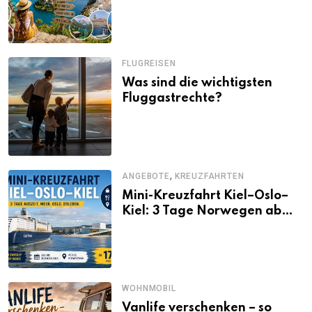
Alternativen zu Mallorca,
Santorini, Gardasee & Co.
FLUGREISEN
Was sind die wichtigsten
Fluggastrechte?
,
ANGEBOTE
KREUZFAHRTEN
Mini-Kreuzfahrt Kiel–Oslo–
Kiel: 3 Tage Norwegen ab
Kiel erleben
WOHNMOBIL
Vanlife verschenken – so