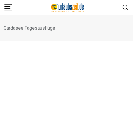
Skip
to
content
Gardasee Tagesausflüge