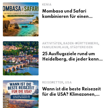
KENIA
Mombasa und Safari
kombinieren für einen
abwechslungsreichen Kenia-
Urlaub
,
,
AKTIVITÄTEN
BADEN-WÜRTTEMBERG
,
FAMILIENURLAUB
STÄDTEREISEN
25 Ausflugsziele rund um
Heidelberg, die jeder kennen
sollte
,
REISEWETTER
USA
Wann ist die beste Reisezeit
für die USA? Klimazonen,
Regionen und saisonale
Besonderheiten