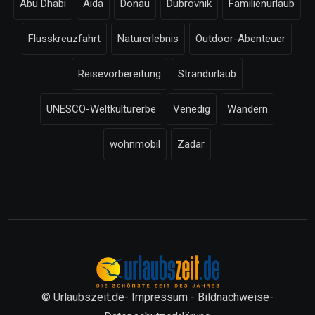
Abu Dhabi
Aida
Donau
Dubrovnik
Familienurlaub
Flusskreuzfahrt
Naturerlebnis
Outdoor-Abenteuer
Reisevorbereitung
Strandurlaub
UNESCO-Weltkulturerbe
Venedig
Wandern
wohnmobil
Zadar
© Urlaubszeit.de-
Impressum
-
Bildnachweise
-