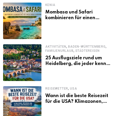
KENIA
Mombasa und Safari
kombinieren für einen
abwechslungsreichen Kenia-
Urlaub
,
,
AKTIVITÄTEN
BADEN-WÜRTTEMBERG
,
FAMILIENURLAUB
STÄDTEREISEN
25 Ausflugsziele rund um
Heidelberg, die jeder kennen
sollte
,
REISEWETTER
USA
Wann ist die beste Reisezeit
für die USA? Klimazonen,
Regionen und saisonale
Besonderheiten