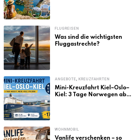
Alternativen zu Mallorca,
Santorini, Gardasee & Co.
FLUGREISEN
Was sind die wichtigsten
Fluggastrechte?
,
ANGEBOTE
KREUZFAHRTEN
Mini-Kreuzfahrt Kiel–Oslo–
Kiel: 3 Tage Norwegen ab
Kiel erleben
WOHNMOBIL
Vanlife verschenken – so