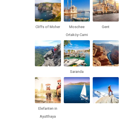
Cliffs of Moher
Moschee
Gent
Ortaköy-Cami
Saranda
Elefanten in
Ayutthaya