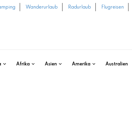
amping
Wanderurlaub
Radurlaub
Flugreisen
a
Afrika
Asien
Amerika
Australien