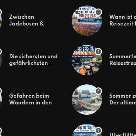
Zwischen
Wann ist 
Jadebusen &
Reisezeit 
Marineflair –
USA? Kli
Wilhelmshaven
Regionen
erkunden
saisonale
Besonder
Die sichersten und
Sommerfe
gefährlichsten
Reisestres
Reiseziele 2022
welchen 
Familien 
losfahren
Gefahren beim
Sommer z
Wandern in den
Der ultim
Bergen – das macht
für den U
es gefährlich
daheim
Überfüllte