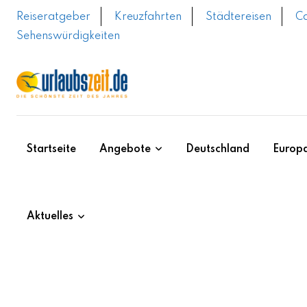
Skip
Reiseratgeber
Kreuzfahrten
Städtereisen
C
to
Sehenswürdigkeiten
content
Startseite
Angebote
Deutschland
Europ
Aktuelles