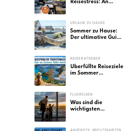
Reisestress: An
welchen Tagen
Familien besser
losfahren
URLAUB ZU HAUSE
Sommer zu Hause:
Der ultimative Guide
für den Urlaub
daheim
REISERATGEBER
Überfüllte Reiseziele
im Sommer
vermeiden: 11
schöne Alternativen
zu Mallorca,
FLUGREISEN
Santorini, Gardasee
Was sind die
& Co.
wichtigsten
Fluggastrechte?
,
ANGEBOTE
KREUZFAHRTEN