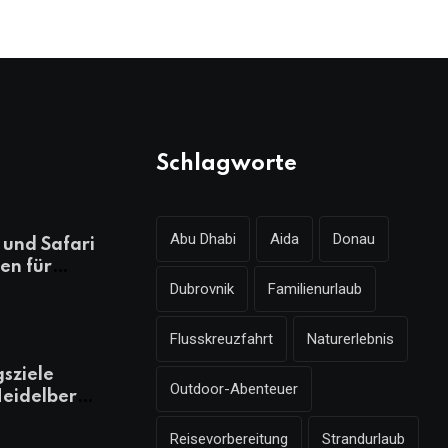
Schlagworte
Abu Dhabi
Aida
Donau
und Safari
en für
Dubrovnik
Familienurlaub
ungsreichen
laub
Flusskreuzfahrt
Naturerlebnis
gsziele
Outdoor-Abenteuer
eidelberg,
 kennen
Reisevorbereitung
Strandurlaub