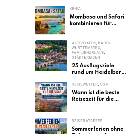
KENIA
Mombasa und Safari
kombinieren für
einen
abwechslungsreichen
,
Kenia-Urlaub
AKTIVITÄTEN
BADEN-
,
WÜRTTEMBERG
,
FAMILIENURLAUB
STÄDTEREISEN
25 Ausflugsziele
rund um Heidelberg,
die jeder kennen
,
REISEWETTER
USA
sollte
Wann ist die beste
Reisezeit für die
USA? Klimazonen,
Regionen und
saisonale
REISERATGEBER
Besonderheiten
Sommerferien ohne