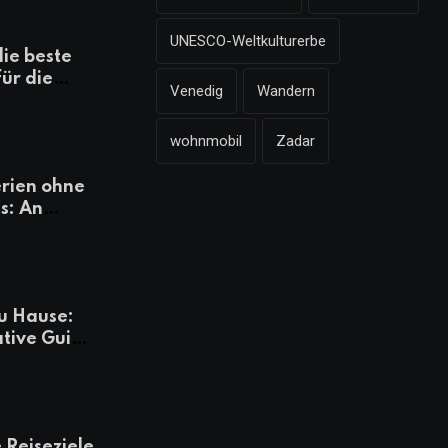
UNESCO-Weltkulturerbe
die beste
für die
Venedig
Wandern
mazonen,
 und
wohnmobil
Zadar
heiten
rien ohne
s: An
Tagen
besser
u Hause:
ative Guide
rlaub
 Reiseziele