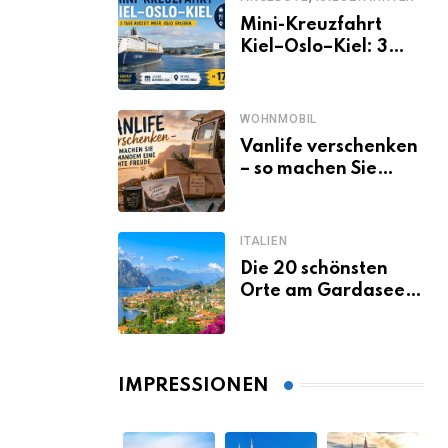
Mini-Kreuzfahrt
Kiel–Oslo–Kiel: 3
Tage Norwegen ab
Kiel erleben
WOHNMOBIL
Vanlife verschenken
– so machen Sie
jemandem eine
echte Freude
ITALIEN
Die 20 schönsten
Orte am Gardasee,
die du unbedingt
gesehen haben
musst
IMPRESSIONEN