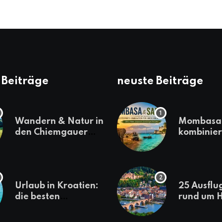
 Beiträge
neuste Beiträge
Wandern & Natur in
Mombasa 
den Chiemgauer
kombinier
Alpen
einen
abwechsl
Kenia-Ur
Urlaub in Kroatien:
25 Ausflu
die besten
rund um H
Reiseziele
die jeder
sollte