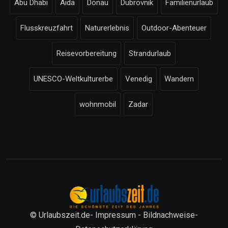
Abu Dhabi
Aida
Donau
Dubrovnik
Familienurlaub
Flusskreuzfahrt
Naturerlebnis
Outdoor-Abenteuer
Reisevorbereitung
Strandurlaub
UNESCO-Weltkulturerbe
Venedig
Wandern
wohnmobil
Zadar
© Urlaubszeit.de-
Impressum
-
Bildnachweise
-