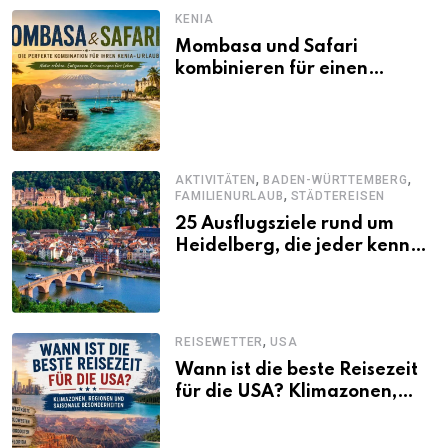
KENIA
Mombasa und Safari
kombinieren für einen
abwechslungsreichen Kenia-
Urlaub
,
,
AKTIVITÄTEN
BADEN-WÜRTTEMBERG
,
FAMILIENURLAUB
STÄDTEREISEN
25 Ausflugsziele rund um
Heidelberg, die jeder kennen
sollte
,
REISEWETTER
USA
Wann ist die beste Reisezeit
für die USA? Klimazonen,
Regionen und saisonale
Besonderheiten