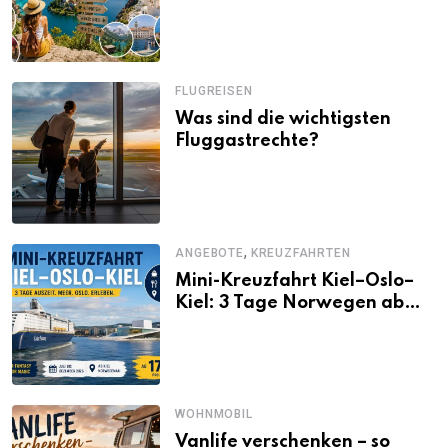
Alternativen zu Mallorca,
Santorini, Gardasee & Co.
FLUGREISEN
Was sind die wichtigsten
Fluggastrechte?
,
ANGEBOTE
KREUZFAHRTEN
Mini-Kreuzfahrt Kiel–Oslo–
Kiel: 3 Tage Norwegen ab
Kiel erleben
WOHNMOBIL
Vanlife verschenken – so