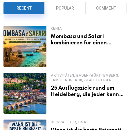
RECENT
POPULAR
COMMENT
KENIA
Mombasa und Safari
kombinieren für einen
abwechslungsreichen Kenia-
Urlaub
,
,
AKTIVITÄTEN
BADEN-WÜRTTEMBERG
,
FAMILIENURLAUB
STÄDTEREISEN
25 Ausflugsziele rund um
Heidelberg, die jeder kennen
sollte
,
REISEWETTER
USA