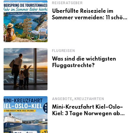
REISERATGEBER
Überfüllte Reiseziele im
Sommer vermeiden: 11 schöne
Alternativen zu Mallorca,
Santorini, Gardasee & Co.
FLUGREISEN
Was sind die wichtigsten
Fluggastrechte?
,
ANGEBOTE
KREUZFAHRTEN
Mini-Kreuzfahrt Kiel–Oslo–
Kiel: 3 Tage Norwegen ab
Kiel erleben