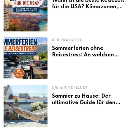
Wann ist die beste Reisezeit
für die USA? Klimazonen,
Regionen und saisonale
Besonderheiten
REISERATGEBER
Sommerferien ohne
Reisestress: An welchen
Tagen Familien besser
losfahren
URLAUB ZU HAUSE
Sommer zu Hause: Der
ultimative Guide für den
Urlaub daheim