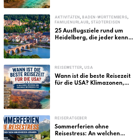
,
,
AKTIVITÄTEN
BADEN-WÜRTTEMBERG
,
FAMILIENURLAUB
STÄDTEREISEN
25 Ausflugsziele rund um
Heidelberg, die jeder kennen
sollte
,
REISEWETTER
USA
Wann ist die beste Reisezeit
für die USA? Klimazonen,
Regionen und saisonale
Besonderheiten
REISERATGEBER
Sommerferien ohne
Reisestress: An welchen