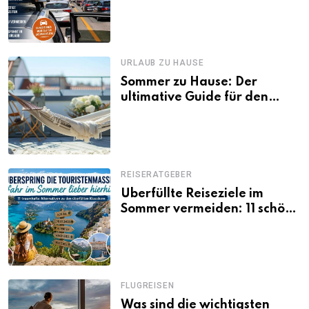
Tagen Familien besser
losfahren
URLAUB ZU HAUSE
Sommer zu Hause: Der
ultimative Guide für den
Urlaub daheim
REISERATGEBER
Überfüllte Reiseziele im
Sommer vermeiden: 11 schöne
Alternativen zu Mallorca,
Santorini, Gardasee & Co.
FLUGREISEN
Was sind die wichtigsten