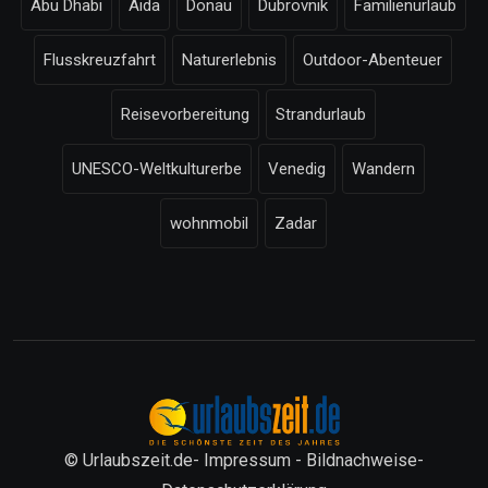
Abu Dhabi
Aida
Donau
Dubrovnik
Familienurlaub
Flusskreuzfahrt
Naturerlebnis
Outdoor-Abenteuer
Reisevorbereitung
Strandurlaub
UNESCO-Weltkulturerbe
Venedig
Wandern
wohnmobil
Zadar
© Urlaubszeit.de-
Impressum
-
Bildnachweise
-