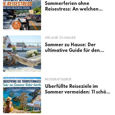
Sommerferien ohne
Reisestress: An welchen
Tagen Familien besser
losfahren
URLAUB ZU HAUSE
Sommer zu Hause: Der
ultimative Guide für den
Urlaub daheim
REISERATGEBER
Überfüllte Reiseziele im
Sommer vermeiden: 11 schöne
Alternativen zu Mallorca,
Santorini, Gardasee & Co.