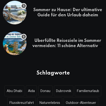
Sommer zu Hause: Der ultimative
Guide für den Urlaub daheim
Überfüllte Reiseziele im Sommer
vermeiden: 11 schöne Alternativen
zu Mallorca, Santorini, Gardasee
& Co.
Schlagworte
Abu Dhabi
Aida
Donau
Dubrovnik
Familienurlaub
Flusskreuzfahrt
Naturerlebnis
Outdoor-Abenteuer