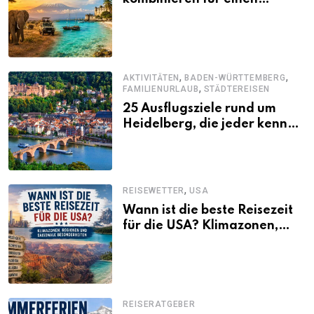
abwechslungsreichen Kenia-
Urlaub
,
,
AKTIVITÄTEN
BADEN-WÜRTTEMBERG
,
FAMILIENURLAUB
STÄDTEREISEN
25 Ausflugsziele rund um
Heidelberg, die jeder kennen
sollte
,
REISEWETTER
USA
Wann ist die beste Reisezeit
für die USA? Klimazonen,
Regionen und saisonale
Besonderheiten
REISERATGEBER