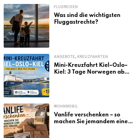
FLUGREISEN
Was sind die wichtigsten
Fluggastrechte?
,
ANGEBOTE
KREUZFAHRTEN
Mini-Kreuzfahrt Kiel–Oslo–
Kiel: 3 Tage Norwegen ab
Kiel erleben
WOHNMOBIL
Vanlife verschenken – so
machen Sie jemandem eine
echte Freude