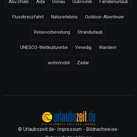
Abu Dhabi
Aida
Donau
Dubrovnik
Familienurlaub
Flusskreuzfahrt
Naturerlebnis
Outdoor-Abenteuer
Reisevorbereitung
Strandurlaub
UNESCO-Weltkulturerbe
Venedig
Wandern
wohnmobil
Zadar
© Urlaubszeit.de-
Impressum
-
Bildnachweise
-