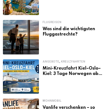
Alternativen zu Mallorca,
Santorini, Gardasee & Co.
FLUGREISEN
Was sind die wichtigsten
Fluggastrechte?
,
ANGEBOTE
KREUZFAHRTEN
Mini-Kreuzfahrt Kiel–Oslo–
Kiel: 3 Tage Norwegen ab
Kiel erleben
WOHNMOBIL
Vanlife verschenken – so