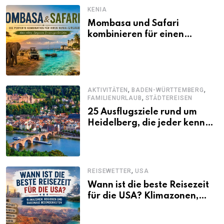
KENIA
Mombasa und Safari
kombinieren für einen
abwechslungsreichen Kenia-
Urlaub
,
,
AKTIVITÄTEN
BADEN-WÜRTTEMBERG
,
FAMILIENURLAUB
STÄDTEREISEN
25 Ausflugsziele rund um
Heidelberg, die jeder kennen
sollte
,
REISEWETTER
USA
Wann ist die beste Reisezeit
für die USA? Klimazonen,
Regionen und saisonale
Besonderheiten