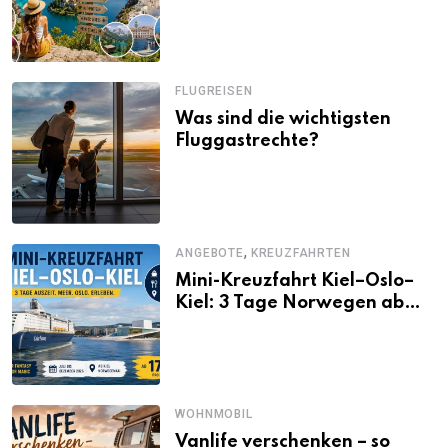
Alternativen zu Mallorca,
Santorini, Gardasee & Co.
FLUGREISEN
Was sind die wichtigsten
Fluggastrechte?
,
ANGEBOTE
KREUZFAHRTEN
Mini-Kreuzfahrt Kiel–Oslo–
Kiel: 3 Tage Norwegen ab
Kiel erleben
WOHNMOBIL
Vanlife verschenken – so