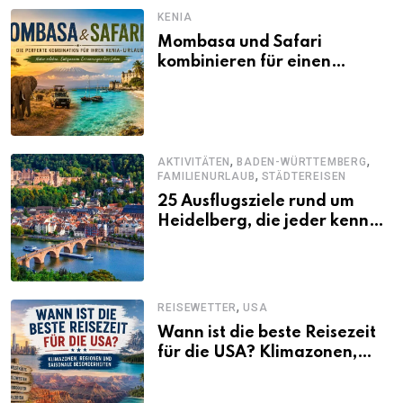
KENIA
Mombasa und Safari
kombinieren für einen
abwechslungsreichen Kenia-
Urlaub
,
,
AKTIVITÄTEN
BADEN-WÜRTTEMBERG
,
FAMILIENURLAUB
STÄDTEREISEN
25 Ausflugsziele rund um
Heidelberg, die jeder kennen
sollte
,
REISEWETTER
USA
Wann ist die beste Reisezeit
für die USA? Klimazonen,
Regionen und saisonale
Besonderheiten