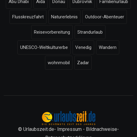
Abu Dhabi
Aida
Donau
Dubrovnik
Familienurlaub
Flusskreuzfahrt
Naturerlebnis
Outdoor-Abenteuer
Reisevorbereitung
Strandurlaub
UNESCO-Weltkulturerbe
Venedig
Wandern
wohnmobil
Zadar
© Urlaubszeit.de-
Impressum
-
Bildnachweise
-