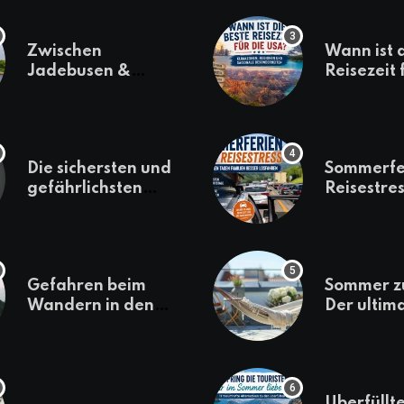
Zwischen
Wann ist 
Jadebusen &
Reisezeit 
Marineflair –
USA? Kli
Wilhelmshaven
Regionen
erkunden
saisonale
Besonder
Die sichersten und
Sommerfe
gefährlichsten
Reisestres
Reiseziele 2022
welchen 
Familien 
losfahren
Gefahren beim
Sommer z
Wandern in den
Der ultim
Bergen – das macht
für den U
es gefährlich
daheim
Überfüllte