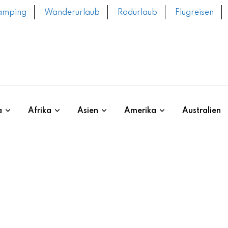
amping
Wanderurlaub
Radurlaub
Flugreisen
a
Afrika
Asien
Amerika
Australien