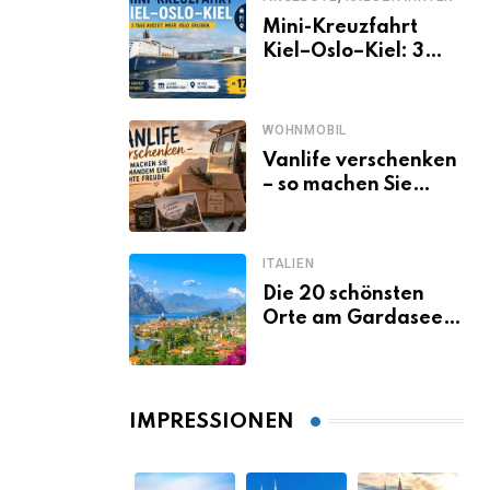
Mini-Kreuzfahrt
Kiel–Oslo–Kiel: 3
Tage Norwegen ab
Kiel erleben
WOHNMOBIL
Vanlife verschenken
– so machen Sie
jemandem eine
echte Freude
ITALIEN
Die 20 schönsten
Orte am Gardasee,
die du unbedingt
gesehen haben
musst
IMPRESSIONEN