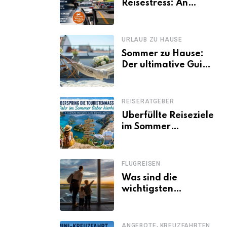
Reisestress: An
welchen Tagen
Familien besser
losfahren
URLAUB ZU HAUSE
Sommer zu Hause:
Der ultimative Guide
für den Urlaub
daheim
REISERATGEBER
Überfüllte Reiseziele
im Sommer
vermeiden: 11
schöne Alternativen
zu Mallorca,
FLUGREISEN
Santorini, Gardasee
Was sind die
& Co.
wichtigsten
Fluggastrechte?
,
ANGEBOTE
KREUZFAHRTEN