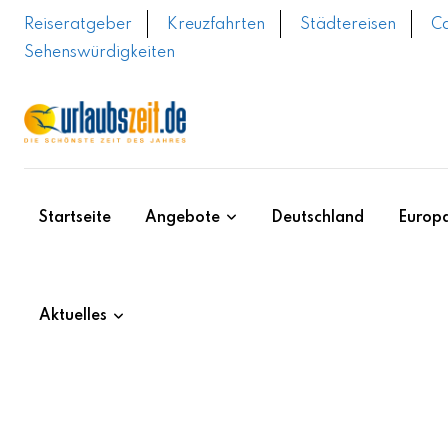
Skip
Reiseratgeber
Kreuzfahrten
Städtereisen
C
to
Sehenswürdigkeiten
content
Startseite
Angebote
Deutschland
Europ
Aktuelles