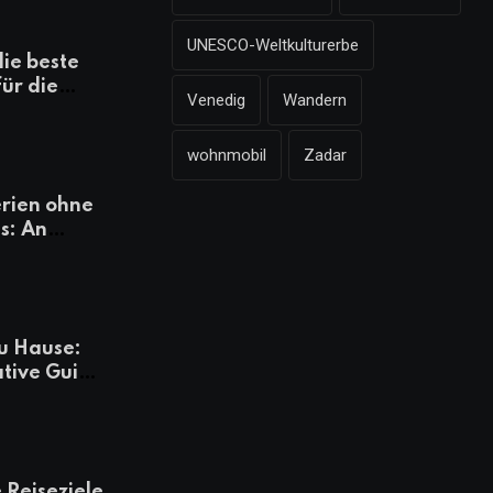
UNESCO-Weltkulturerbe
die beste
für die
Venedig
Wandern
mazonen,
 und
wohnmobil
Zadar
heiten
rien ohne
s: An
Tagen
besser
u Hause:
ative Guide
rlaub
 Reiseziele