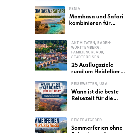
KENIA
Mombasa und Safari
kombinieren für
einen
abwechslungsreichen
,
Kenia-Urlaub
AKTIVITÄTEN
BADEN-
,
WÜRTTEMBERG
,
FAMILIENURLAUB
STÄDTEREISEN
25 Ausflugsziele
rund um Heidelberg,
die jeder kennen
,
REISEWETTER
USA
sollte
Wann ist die beste
Reisezeit für die
USA? Klimazonen,
Regionen und
saisonale
REISERATGEBER
Besonderheiten
Sommerferien ohne