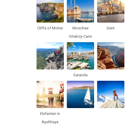
Cliffs of Moher
Moschee
Gent
Ortaköy-Cami
Saranda
Elefanten in
Ayutthaya