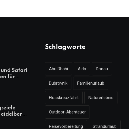
Schlagworte
Abu Dhabi
Aida
Donau
und Safari
en für
Dubrovnik
Familienurlaub
ungsreichen
laub
Flusskreuzfahrt
Naturerlebnis
gsziele
Outdoor-Abenteuer
eidelberg,
 kennen
Reisevorbereitung
Strandurlaub