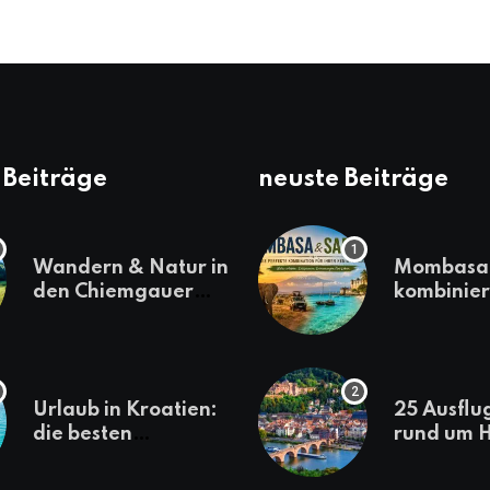
 Beiträge
neuste Beiträge
Wandern & Natur in
Mombasa 
den Chiemgauer
kombinier
Alpen
einen
abwechsl
Kenia-Ur
Urlaub in Kroatien:
25 Ausflu
die besten
rund um H
Reiseziele
die jeder
sollte